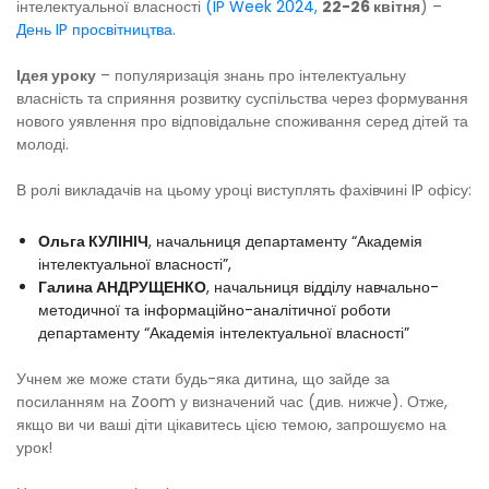
інтелектуальної власності
(IP Week 2024,
22-26 квітня
) –
День IP просвітництва.
Ідея уроку
– популяризація знань про інтелектуальну
власність та сприяння розвитку суспільства через формування
нового уявлення про відповідальне споживання серед дітей та
молоді.
В ролі викладачів на цьому уроці виступлять фахівчині IP офісу:
Ольга КУЛІНІЧ
, начальниця департаменту “Академія
інтелектуальної власності”,
Галина АНДРУЩЕНКО
, начальниця відділу навчально-
методичної та інформаційно-аналітичної роботи
департаменту “Академія інтелектуальної власності”
Учнем же може стати будь-яка дитина, що зайде за
посиланням на Zoom у визначений час (див. нижче). Отже,
якщо ви чи ваші діти цікавитесь цією темою, запрошуємо на
урок!