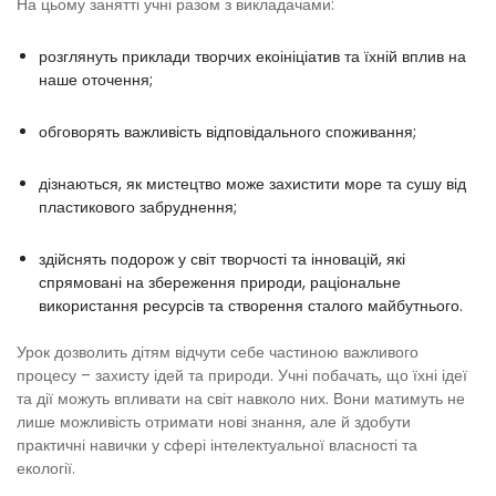
На цьому занятті учні разом з викладачами:
розглянуть приклади творчих екоініціатив та їхній вплив на
наше оточення;
обговорять важливість відповідального споживання;
дізнаються, як мистецтво може захистити море та сушу від
пластикового забруднення;
здійснять подорож у світ творчості та інновацій, які
спрямовані на збереження природи, раціональне
використання ресурсів та створення сталого майбутнього.
Урок дозволить дітям відчути себе частиною важливого
процесу – захисту ідей та природи. Учні побачать, що їхні ідеї
та дії можуть впливати на світ навколо них. Вони матимуть не
лише можливість отримати нові знання, але й здобути
практичні навички у сфері інтелектуальної власності та
екології.