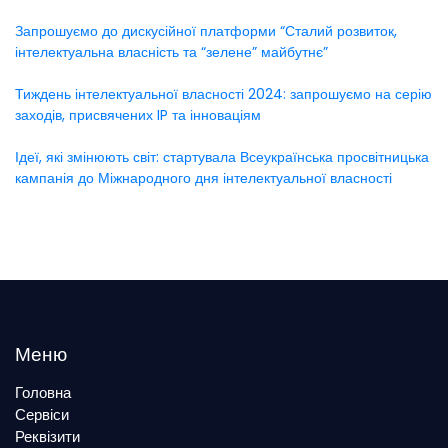
Запрошуємо до дискусійної платформи “Сталий розвиток,
інтелектуальна власність та “зелене” майбутнє”
Тиждень інтелектуальної власності 2024: запрошуємо на серію
заходів, присвячених IP та інноваціям
Ідеї, які змінюють світ: стартувала Всеукраїнська просвітницька
кампанія до Міжнародного дня інтелектуальної власності
Меню
Головна
Сервіси
Реквізити