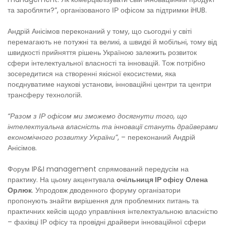
та заробляти?”, організованого ІР офісом за підтримки iHUB.
Андрій Анісімов переконаний у тому, що сьогодні у світі
перемагають не потужні та великі, а швидкі й мобільні, тому від
швидкості прийняття рішень Україною залежить розвиток
сфери інтелектуальної власності та інновацій. Тож потрібно
зосередитися на створенні якісної екосистеми, яка
поєднуватиме наукові установи, інноваційні центри та центри
трансферу технологій.
“Разом з ІР офісом ми зможемо досягнути того, що
інтелектуальна власність та інновації стануть драйверами
економічного розвитку України”
, – переконаний Андрій
Анісімов.
Форум IP&I management спрямований передусім на
практику. На цьому акцентувала
очільниця ІР офісу
Олена
Орлюк
. Упродовж дводенного форуму організатори
пропонують знайти вирішення для проблемних питань та
практичних кейсів щодо управління інтелектуальною власністю
– фахівці ІР офісу та провідні драйвери інноваційної сфери