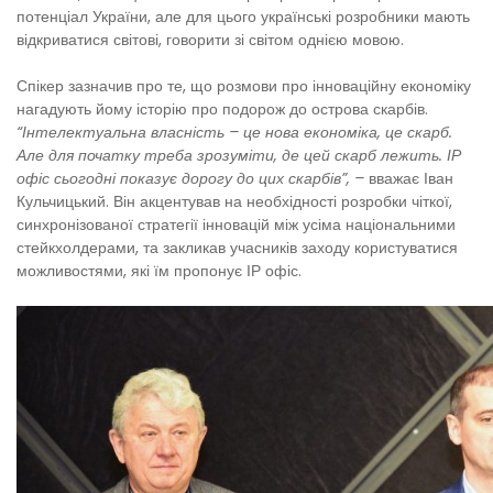
потенціал України, але для цього українські розробники мають
відкриватися світові, говорити зі світом однією мовою.
Спікер зазначив про те, що розмови про інноваційну економіку
нагадують йому історію про подорож до острова скарбів.
“Інтелектуальна власність – це нова економіка, це скарб.
Але для початку треба зрозуміти, де цей скарб лежить. ІР
офіс сьогодні показує дорогу до цих скарбів”, –
вважає Іван
Кульчицький. Він акцентував на необхідності розробки чіткої,
синхронізованої стратегії інновацій між усіма національними
стейкхолдерами, та закликав учасників заходу користуватися
можливостями, які їм пропонує ІР офіс.