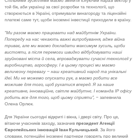
Спільними зусиллями маємо змінити існуючий наразі вектор у
той бік, аби українці за свої розробки та технології, що
створюються в Україні, отримували винагороду та ліцензійні
платежі саме тут, щоби іноземні інвестиції приходили в країну.
“Ми разом маємо працювати над майбутнім України.
Попереду на нас чекають важкі випробування, адже війна
триває, але ми маємо докладати максимум зусиль, щоби
вистояти, а після перемоги швидко відбудовувати наші
зруйновані міста й села, впроваджувати сучасні технології у
виробництво, агросферу. І в цьому процесі ми маємо
величезну перевагу – наш креативний народ та унікальні
ідеї. Ми не можемо опускати рук, а маємо робити все
можливе для того, щоб рухатися вперед. Я за наше
креативне, інноваційне, світле майбутнє. І команда ІР офісу
робить все для того, щоб цьому сприяти”,
– запевнила
Олена Орлюк.
Для України сьогодні відкриті і вікна, і двері світу. Про це,
вітаючи учасників заходу, зазначив
президент Агенції
Європейських інновацій Іван Кульчицький
. За його
словами, потенційні іноземні партнери говорять про великий