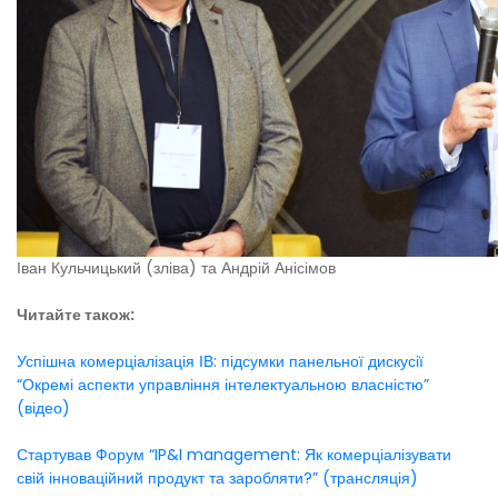
Іван Кульчицький (зліва) та Андрій Анісімов
Читайте також:
Успішна комерціалізація ІВ: підсумки панельної дискусії
“Окремі аспекти управління інтелектуальною власністю”
(відео)
Стартував Форум “IP&I management: Як комерціалізувати
свій інноваційний продукт та заробляти?” (трансляція)