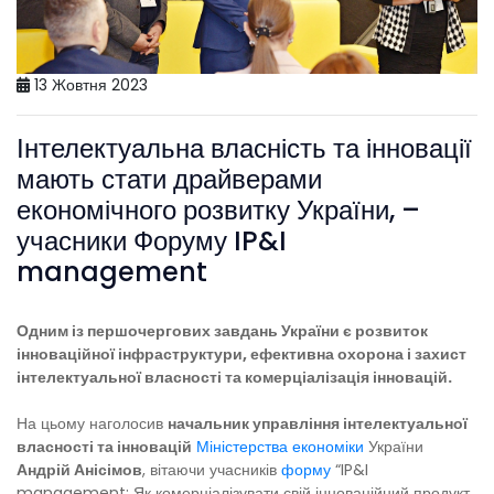
13 Жовтня 2023
Інтелектуальна власність та інновації
мають стати драйверами
економічного розвитку України, –
учасники Форуму IP&I
management
Одним із першочергових завдань України є розвиток
інноваційної інфраструктури, ефективна охорона і захист
інтелектуальної власності та комерціалізація інновацій.
На цьому наголосив
начальник управління інтелектуальної
власності та інновацій
Міністерства економіки
України
Андрій Анісімов
, вітаючи учасників
форму
“IP&I
management: Як комерціалізувати свій інноваційний продукт