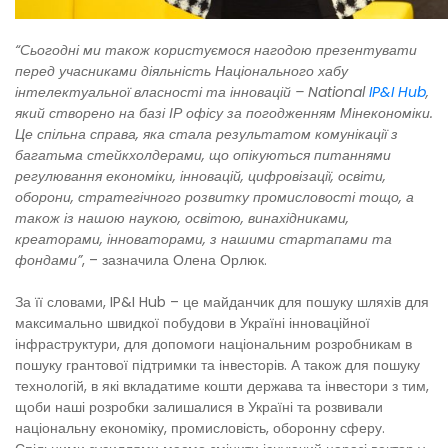
“Сьогодні ми також користуємося нагодою презентувати
перед учасниками діяльність Національного хабу
інтелектуальної власності та інновацій – National
IP&I Hub
,
який створено на базі ІР офісу за погодженням Мінекономіки.
Це спільна справа, яка стала результатом комунікації з
багатьма стейкхолдерами, що опікуються питаннями
регулювання економіки, інновацій, цифровізації, освіти,
оборони, стратегічного розвитку промисловості тощо, а
також із нашою наукою, освітою, винахідниками,
креаторами, інноваторами, з нашими стартапами та
фондами”
, – зазначила Олена Орлюк.
За її словами, IP&I Hub – це майданчик для пошуку шляхів для
максимально швидкої побудови в Україні інноваційної
інфраструктури, для допомоги національним розробникам в
пошуку грантової підтримки та інвесторів. А також для пошуку
технологій, в які вкладатиме кошти держава та інвестори з тим,
щоби наші розробки залишалися в Україні та розвивали
національну економіку, промисловість, оборонну сферу.