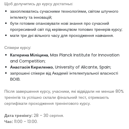
Щоб долучитись до курсу достатньо:
захоплюватись сучасними технологіями, світом штучного
інтелекту та інновацій;
бути готовим опановувати нові знання про сучасний
прогресивний світ під керівництвом топових тренерів курсу;
мати три дні вільного часу для проходження навчання.
Спікери курсу:
Катерина Міліцина
, Max Planck Institute for Innovation
and Competition;
Анастасія Кириленко
, University of Alicante, Spain;
запрошені спікери від Академії інтелектуальної власності
ВОІВ.
Після завершення курсу, учасники, які відвідали не менше 80%
тренінгів та успішно склали фінальний тест, отримають
сертифікати проходження тренінгового курсу.
Дата тренінгу:
28 – 30 серпня.
Час:
11:00 – 13:00.