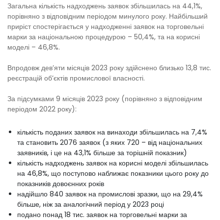
Загальна кількість надходжень заявок збільшилась на 44,1%,
порівняно з відповідним періодом минулого року. Найбільший
приріст спостерігається у надходженні заявок на торговельні
марки за національною процедурою – 50,4%, та на корисні
моделі – 46,8%.
Впродовж дев’яти місяців 2023 року здійснено близько 13,8 тис.
реєстрацій об’єктів промислової власності.
За підсумками 9 місяців 2023 року (порівняно з відповідним
періодом 2022 року):
кількість поданих заявок на винаходи збільшилась на 7,4%
та становить 2076 заявок (з яких 720 – від національних
заявників, і це на 43,1% більше за торішній показник)
кількість надходжень заявок на корисні моделі збільшилась
на 46,8%, що поступово наближає показники цього року до
показників довоєнних років
надійшло 840 заявок на промислові зразки, що на 29,4%
більше, ніж за аналогічний період у 2023 році
подано понад 18 тис. заявок на торговельні марки за