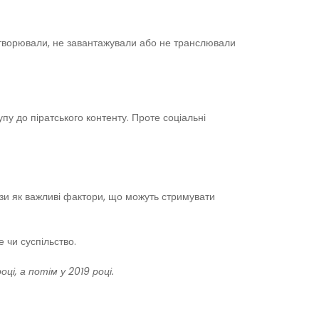
дтворювали, не завантажували або не транслювали
у до піратського контенту. Проте соціальні
ози як важливі фактори, що можуть стримувати
 чи суспільство.
ці, а потім у 2019 році.