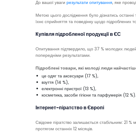
До вашої уваги
результати опитування
, яке прово
Метою цього дослідження було дізнатись останні т
їхнє сприйняття та поведінку щодо підроблених то
Купівля підробленої продукції в ЄС
Опитування підтвердило, що 37 % молодих людей св
попередніми результатами.
Підроблені товари, які молоді люди найчастіш
це одяг та аксесуари (17 %),
взуття (14 %),
електронні пристрої (13 %),
косметика, засоби гігієни та парфумерія (12 %)
Інтернет-піратство в Європі
Свідоме піратство залишається стабільним: 21 % 
протягом останніх 12 місяців.