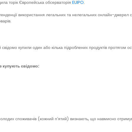
дила торік Європейська обсерваторія
EUIPO
.
енденції використання легальних та нелегальних онлайн-джерел сере
варів.
ідомо купили один або кілька підроблених продуктів протягом остан
е купують свідомо:
.
молодих споживачів (кожний п’ятий) визнають, що навмисно отримува