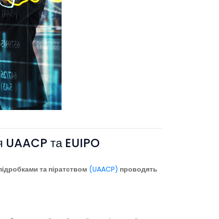
ння UAACP та EUIPO
 підробками та піратством
(UAACP)
проводять