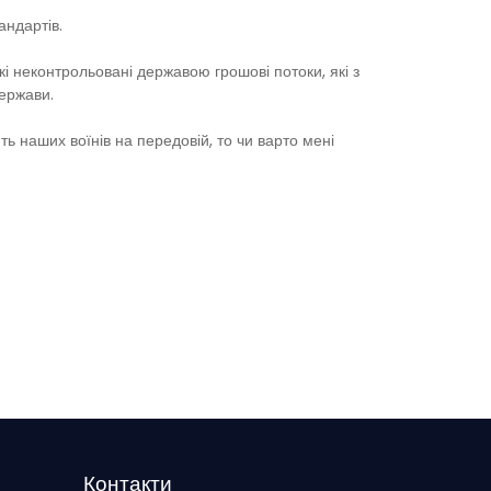
андартів.
і неконтрольовані державою грошові потоки, які з
держави.
ть наших воїнів на передовій, то чи варто мені
Контакти