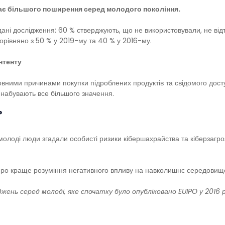
ває більшого поширення серед молодого покоління.
дані дослідження: 60 % стверджують, що не використовували, не ві
орівняно з 50 % у 2019-му та 40 % у 2016-му.
нтенту
вними причинами покупки підроблених продуктів та свідомого доступ
х, набувають все більшого значення.
?
 молоді люди згадали особисті ризики кібершахрайства та кіберзагр
 про краще розуміння негативного впливу на навколишнє середовище
жень серед молоді, яке спочатку було опубліковано EUIPO у 2016 ро