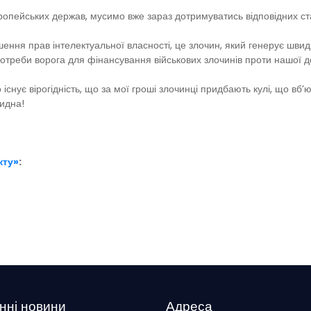
ропейських держав, мусимо вже зараз дотримуватись відповідних ст
ення прав інтелектуальної власності, це злочин, який генерує швидк
потреби ворога для фінансування військових злочинів проти нашої 
існує вірогідність, що за мої гроші злочинці придбають кулі, що вб’ю
видна!
кту»
:
нні новини
Адреса