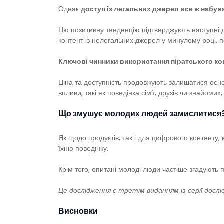
Однак
доступ із легальних джерел все ж набу
Цю позитивну тенденцію підтверджують наступні 
контент із нелегальних джерел у минулому році, п
Ключові чинники використання піратського ко
Ціна та доступність продовжують залишатися осно
впливи, такі як поведінка сім’ї, друзів чи знайоми
Що змушує молодих людей замислитися
Як щодо продуктів, так і для цифрового контенту,
їхню поведінку.
Крім того, опитані молоді люди частіше згадують
Це дослідження є третім виданням із серії дослід
Висновки