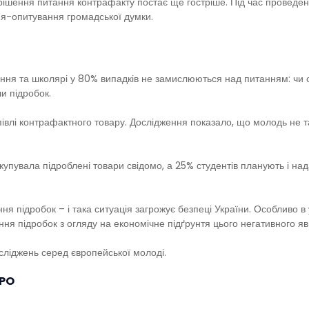
рішення питання контрафакту постає ще гостріше. Під час проведенн
я-опитування громадської думки.
ення та школярі у 80% випадків не замислюються над питанням: чи 
и підробок.
півлі контрафактного товару. Дослідження показало, що молодь не та
упувала підроблені товари свідомо, а 25% студентів планують і нада
я підробок – і така ситуація загрожує безпеці України. Особливо в
ня підробок з огляду на економічне підґрунтя цього негативного я
сліджень серед європейської молоді.
IPO