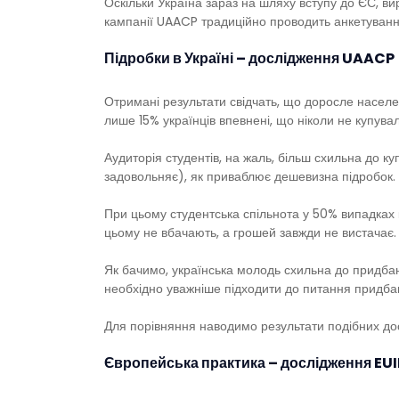
Оскільки Україна зараз на шляху вступу до ЄС, ви
кампанії UAACP традиційно проводить анкетуванн
Підробки в Україні – дослідження
UAACP
Отримані результати свідчать, що доросле насел
лише 15% українців впевнені, що ніколи не купувал
Аудиторія студентів, на жаль, більш схильна до ку
задовольняє), як приваблює дешевизна підробок.
При цьому студентська спільнота у 50% випадках к
цьому не вбачають, а грошей завжди не вистачає.
Як бачимо, українська молодь схильна до придбанн
необхідно уважніше підходити до питання придбан
Для порівняння наводимо результати подібних до
Європейська практика – дослідження
EU