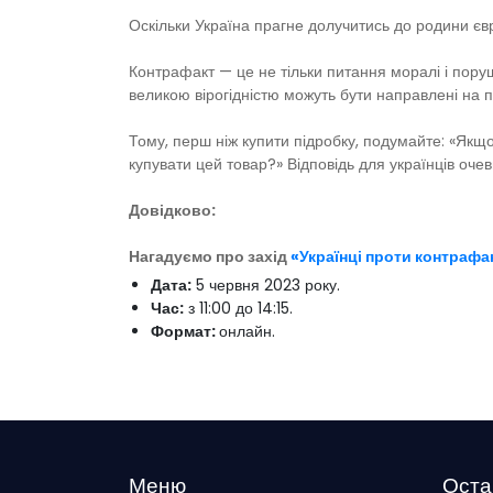
Оскільки Україна прагне долучитись до родини єв
Контрафакт — це не тільки питання моралі і поруш
великою вірогідністю можуть бути направлені на 
Тому, перш ніж купити підробку, подумайте: «Якщо 
купувати цей товар?» Відповідь для українців оче
Довідково:
Нагадуємо про
захід
«Українці проти контрафа
Дата:
5 червня 2023 року.
Час:
з 11:00 до 14:15.
Формат:
онлайн.
Меню
Оста