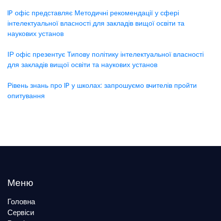
IP офіс представляє Методичні рекомендації у сфері
інтелектуальної власності для закладів вищої освіти та
наукових установ
ІР офіс презентує Типову політику інтелектуальної власності
для закладів вищої освіти та наукових установ
Рівень знань про IP у школах: запрошуємо вчителів пройти
опитування
Меню
Головна
Сервіси