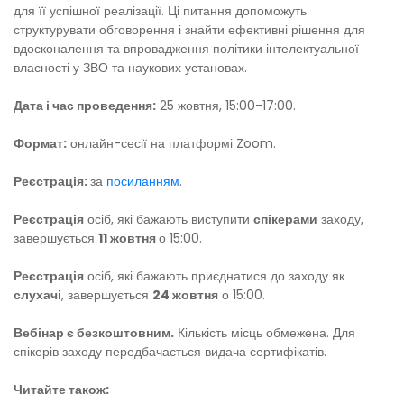
для її успішної реалізації. Ці питання допоможуть
структурувати обговорення і знайти ефективні рішення для
вдосконалення та впровадження політики інтелектуальної
власності у ЗВО та наукових установах.
Дата і час проведення:
25 жовтня, 15:00-17:00.
Формат:
онлайн-сесії на платформі Zoom.
Реєстрація:
за
посиланням
.
Реєстрація
осіб, які бажають виступити
спікерами
заходу,
завершується
11 жовтня
о 15:00.
Реєстрація
осіб, які бажають приєднатися до заходу як
слухачі
, завершується
24 жовтня
о 15:00.
Вебінар є безкоштовним.
Кількість місць обмежена. Для
спікерів заходу передбачається видача сертифікатів.
Читайте також: