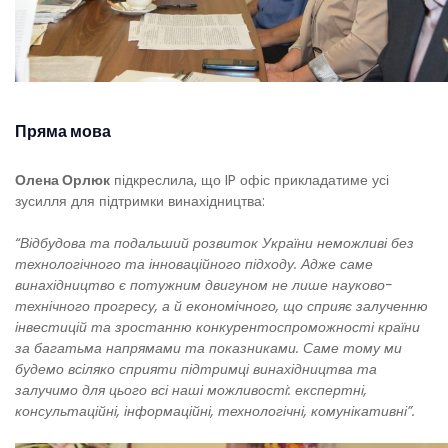
Пряма мова
Олена Орлюк
підкреслила, що IP офіс прикладатиме усі
зусилля для підтримки винахідництва:
“Відбудова та подальший розвиток України неможливі без
технологічного та інноваційного підходу. Адже саме
винахідництво є потужним двигуном не лише науково-
технічного прогресу, а й економічного, що сприяє залученню
інвестицій та зростанню конкурентоспроможності країни
за багатьма напрямами та показниками. Саме тому ми
будемо всіляко сприяти підтримці винахідництва та
залучимо для цього всі наші можливості: експертні,
консультаційні, інформаційні, технологічні, комунікативні”.