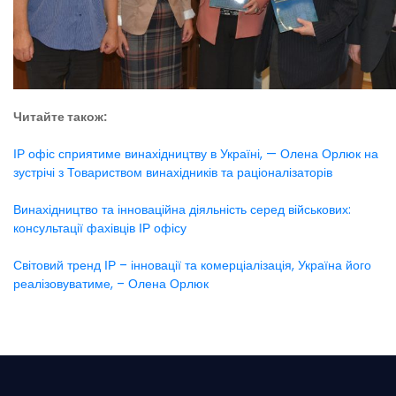
Читайте також:
ІР офіс сприятиме винахідництву в Україні, — Олена Орлюк на
зустрічі з Товариством винахідників та раціоналізаторів
Винахідництво та інноваційна діяльність серед військових:
консультації фахівців ІР офісу
Світовий тренд ІР – інновації та комерціалізація, Україна його
реалізовуватиме, – Олена Орлюк