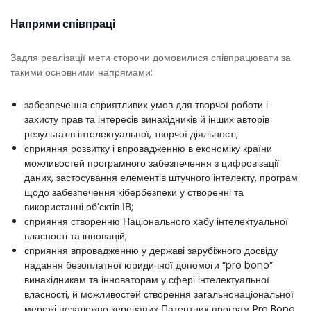
Напрями співпраці
Задля реалізації мети сторони домовилися співпрацювати за
такими основними напрямами:
забезпечення сприятливих умов для творчої роботи і
захисту прав та інтересів винахідників й інших авторів
результатів інтелектуальної, творчої діяльності;
сприяння розвитку і впровадженню в економіку країни
можливостей програмного забезпечення з цифровізації
даних, застосування елементів штучного інтелекту, програм
щодо забезпечення кібербезпеки у створенні та
використанні об’єктів ІВ;
сприяння створенню Національного хабу інтелектуальної
власності та інновацій;
сприяння впровадженню у державі зарубіжного досвіду
надання безоплатної юридичної допомоги “pro bono”
винахідникам та інноваторам у сфері інтелектуальної
власності, й можливостей створення загальнонаціональної
мережі незалежно керованих Патентних програм Pro Bono