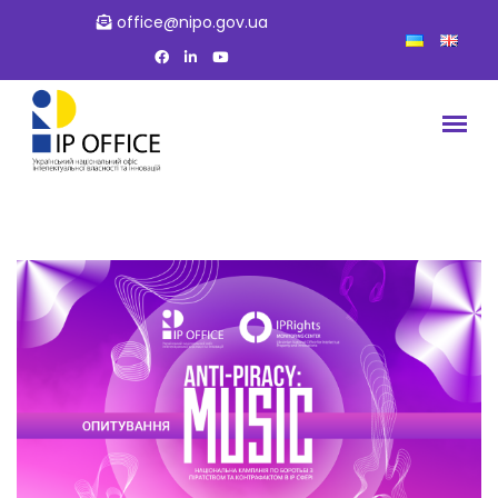
office@nipo.gov.ua