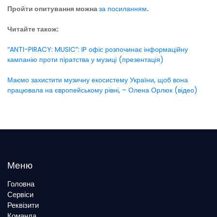
Пройти опитування можна
за посиланням
.
Читайте також:
“ANTI-PIRACY: MUSIC”: IP офіс розпочинає інформаційну
кампанію проти піратства у музиці (презентація)
Маємо захистити музичну екосистему України, щоб вона
працювала на європейському рівні, – Олена Орлюк (відео)
Меню
Головна
Сервіси
Реквізити
Команда