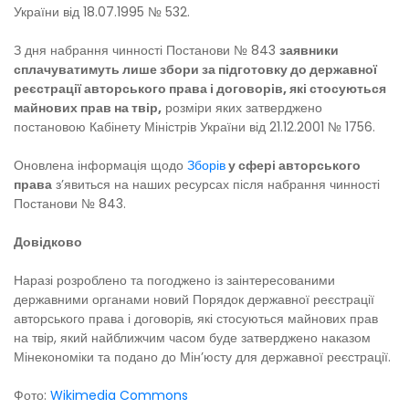
України від 18.07.1995 № 532.
З дня набрання чинності Постанови № 843
заявники
сплачуватимуть лише збори за підготовку до державної
реєстрації авторського права і договорів, які стосуються
майнових прав на твір,
розміри яких затверджено
постановою Кабінету Міністрів України від 21.12.2001 № 1756.
Оновлена інформація щодо
Зборів
у сфері авторського
права
з’явиться на наших ресурсах після набрання чинності
Постанови № 843.
Довідково
Наразі розроблено та погоджено із заінтересованими
державними органами новий Порядок державної реєстрації
авторського права і договорів, які стосуються майнових прав
на твір, який найближчим часом буде затверджено наказом
Мінекономіки та подано до Мін’юсту для державної реєстрації.
Фото:
Wikimedia Commons