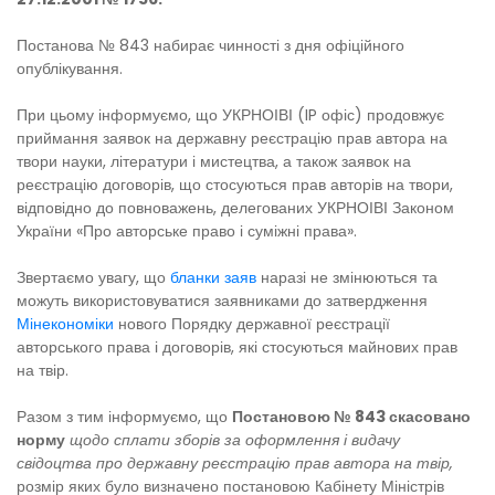
Постанова № 843 набирає чинності з дня офіційного
опублікування.
При цьому інформуємо, що УКРНОІВІ (IP офіс) продовжує
приймання заявок на державну реєстрацію прав автора на
твори науки, літератури і мистецтва, а також заявок на
реєстрацію договорів, що стосуються прав авторів на твори,
відповідно до повноважень, делегованих УКРНОІВІ Законом
України «Про авторське право і суміжні права».
Звертаємо увагу, що
бланки заяв
наразі не змінюються та
можуть використовуватися заявниками до затвердження
Мінекономіки
нового Порядку державної реєстрації
авторського права і договорів, які стосуються майнових прав
на твір.
Разом з тим інформуємо, що
Постановою № 843 скасовано
норму
щодо
сплати зборів за оформлення і видачу
свідоцтва про державну реєстрацію прав автора на твір,
розмір яких було визначено постановою Кабінету Міністрів