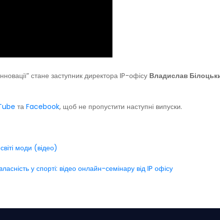
 інновації” стане заступник директора IP-офісу
Владислав Білоцьк
Tube
та
Facebook
, щоб не пропустити наступні випуски.
світі моди (відео)
ласність у спорті: відео онлайн-семінару від IP офісу