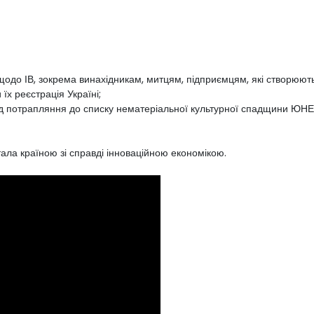
щодо ІВ, зокрема винахідникам, митцям, підприємцям, які створюють
їх реєстрація Україні;
 від потрапляння до списку нематеріальної культурної спадщини ЮН
тала країною зі справді інноваційною економікою.