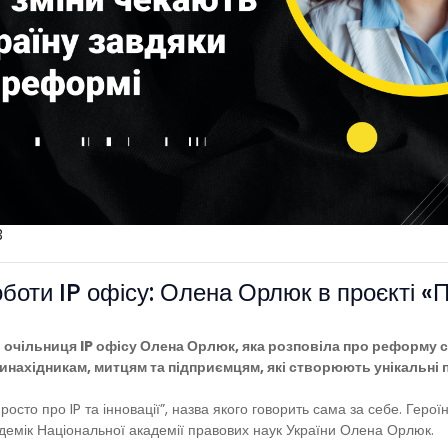
3
оботи IP офісу: Олена Орлюк в проєкті «П
очільниця IP офісу Олена Орлюк, яка розповіла про реформу с
винахідникам, митцям та підприємцям, які створюють унікальні 
осто про IP та інновації”, назва якого говорить сама за себе. Геро
демік Національної академії правових наук України Олена Орлюк.