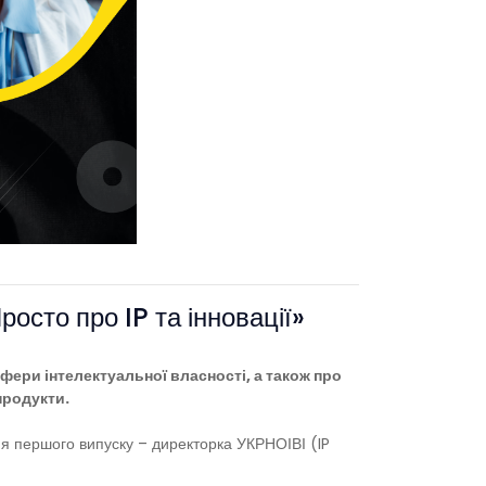
росто про IP та інновації»
фери інтелектуальної власності, а також про
продукти.
їня першого випуску – директорка УКРНОІВІ (IP