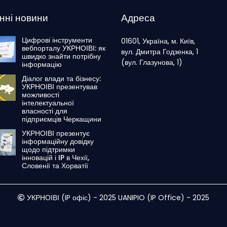
нні новини
Адреса
Цифрові інструменти
01601, Україна, м. Київ,
вебпорталу УКРНОІВІ: як
вул. Дмитра Годзенка, 1
швидко знайти потрібну
(вул. Глазунова, 1)
інформацію
Діалог влади та бізнесу:
УКРНОІВІ презентував
можливості
інтелектуальної
власності для
підприємців Черкащини
УКРНОІВІ презентує
інформаційну довідку
щодо підтримки
інновацій і IP в Чехії,
Словенії та Хорватії
УКРНОІВІ (IP офіс) - 2025 UANIPIO (IP Office) - 2025