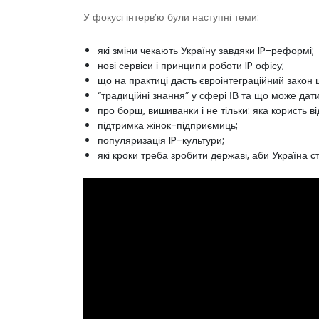
У фокусі інтерв’ю були наступні теми:
які зміни чекають Україну завдяки IP-реформі;
нові сервіси і принципи роботи IP офісу;
що на практиці дасть євроінтеграційний закон 
“традиційні знання” у сфері ІВ та що може дати 
про борщ, вишиванки і не тільки: яка користь
підтримка жінок-підприємиць;
популяризація IP-культури;
які кроки треба зробити державі, аби Україна с