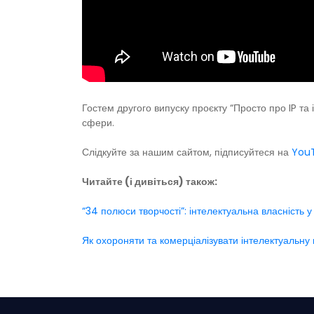
Гостем другого випуску проєкту “Просто про IP та
сфери.
Слідкуйте за нашим сайтом, підписуйтеся на
You
Читайте (і дивіться) також:
“34 полюси творчості”: інтелектуальна власність у 
Як охороняти та комерціалізувати інтелектуальну в