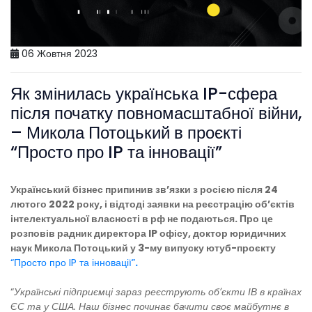
06 Жовтня 2023
Як змінилась українська IP-сфера
після початку повномасштабної війни,
– Микола Потоцький в проєкті
“Просто про IP та інновації”
Український бізнес припинив звʼязки з росією після 24
лютого 2022 року, і відтоді заявки на реєстрацію обʼєктів
інтелектуальної власності в рф не подаються. Про це
розповів радник директора IP офісу, доктор юридичних
наук Микола Потоцький у 3-му випуску ютуб-проєкту
“Просто про IP та інновації”
.
“
Українські підприємці зараз реєструють обʼєкти ІВ в країнах
ЄС та у США. Наш бізнес починає бачити своє майбутнє в