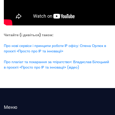
Читайте (і дивіться) також:
Про нові сервіси і принципи роботи IP офісу: Олена Орлюк в
проєкті «Просто про IP та інновації»
Про плагіат та покарання за «піратство»: Владислав Білоцький
в проєкті «Просто про IP та інновації» (відео)
Меню