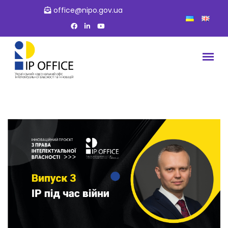
office@nipo.gov.ua