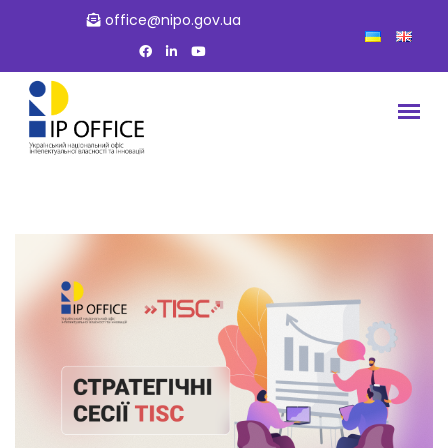
office@nipo.gov.ua