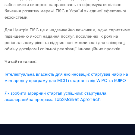
забезпечити синергію напрацювань та сформувати цілісне
бачення розвитку мережі TISC в Україні як єдиної ефективної
екосистеми.
Для Центрів TISC це є надзвичайно важливим, адже сприятиме
підвищенню якості надання послуг, посиленню їх ролі на
регіональному рівні та відкриє нові можливості для співпраці,
обміну досвідом і спільної реалізації інноваційних проєктів.
Читайте також:
Інтелектуальна власність для екоінновацій: стартував набір на
міжнародну програму для МСП і стартапів від WIPO та EUIPO
Як зробити аграрний стартап успішним: стартувала
акселераційна програма Lab2Market AgroTech