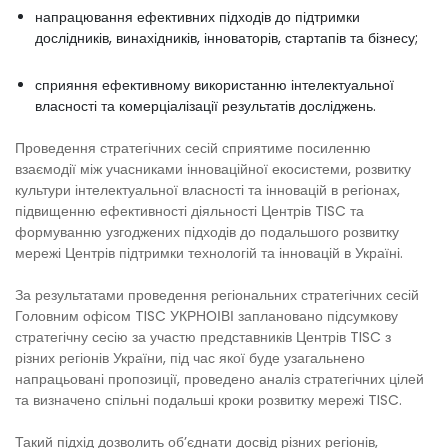
напрацювання ефективних підходів до підтримки
дослідників, винахідників, інноваторів, стартапів та бізнесу;
сприяння ефективному використанню інтелектуальної
власності та комерціалізації результатів досліджень.
Проведення стратегічних сесій сприятиме посиленню
взаємодії між учасниками інноваційної екосистеми, розвитку
культури інтелектуальної власності та інновацій в регіонах,
підвищенню ефективності діяльності Центрів TISC та
формуванню узгоджених підходів до подальшого розвитку
мережі Центрів підтримки технологій та інновацій в Україні.
За результатами проведення регіональних стратегічних сесій
Головним офісом TISC УКРНОІВІ заплановано підсумкову
стратегічну сесію за участю представників Центрів TISC з
різних регіонів України, під час якої буде узагальнено
напрацьовані пропозиції, проведено аналіз стратегічних цілей
та визначено спільні подальші кроки розвитку мережі TISC.
Такий підхід дозволить об’єднати досвід різних регіонів,