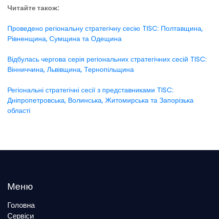
Читайте також:
Проведено регіональну стратегічну сесію TISC: Полтавщина,
Рівненщина, Сумщина та Одещина
Відбулась чергова серія регіональних стратегічних сесій TISC:
Вінниччина, Львівщина, Тернопільщина
Регіональні стратегічні сесії з представниками TISC:
Дніпропетровська, Волинська, Житомирська та Запорізька
області
Меню
Головна
Сервіси