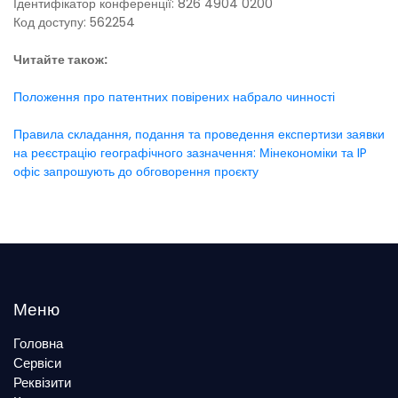
Ідентифікатор конференції: 826 4904 0200
Код доступу: 562254
Читайте також:
Положення про патентних повірених набрало чинності
Правила складання, подання та проведення експертизи заявки
на реєстрацію географічного зазначення: Мінекономіки та IP
офіс запрошують до обговорення проєкту
Меню
Головна
Сервіси
Реквізити