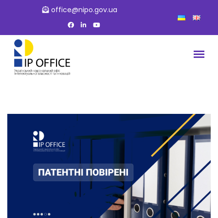
office@nipo.gov.ua