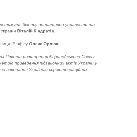
олятимуть бізнесу оперативно управляти та
и України
Віталій Кіндратів
.
ьниця ІР офісу
Олена Орлюк
:
ах Пакета розширення Європейського Союзу
метою приведення підзаконних актів України у
ного виконання Україною євроінтеграційних