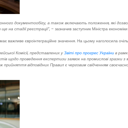
онного документообігу, а також включають положення, які дозв
ще на стадії реєстрації”
, – зазначив заступник Міністра економік
ає важливе євроінтеграційне значення. На цьому наголосила очіл
ейської Комісії, представлених у
Звіті про прогрес України
в рамк
ктів щодо проведення експертизи заявок на промислові зразки з 
 Тож прийняття відповідних Правил є черговим свідченням своєчас