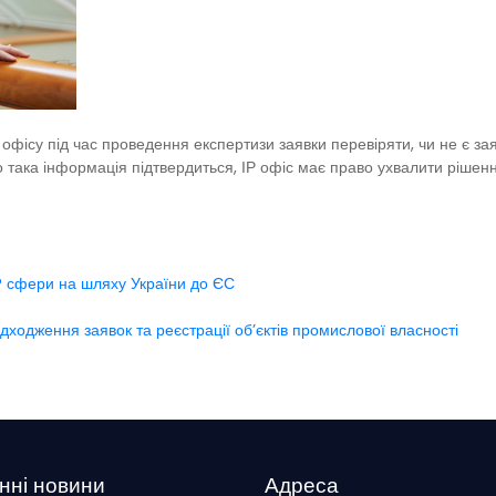
фісу під час проведення експертизи заявки перевіряти, чи не є заявн
ака інформація підтвердиться, ІР офіс має право ухвалити рішення
IP сфери на шляху України до ЄС
адходження заявок та реєстрації об’єктів промислової власності
нні новини
Адреса