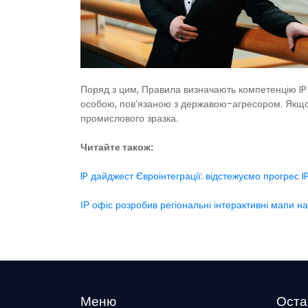
Поряд з цим, Правила визначають компетенцію IP о
особою, пов’язаною з державою-агресором. Якщо т
промислового зразка.
Читайте також:
IP дайджест Євроінтеграції: відстежуємо прогрес 
ІР офіс розробив регіональні інтерактивні мапи н
Меню
Оста