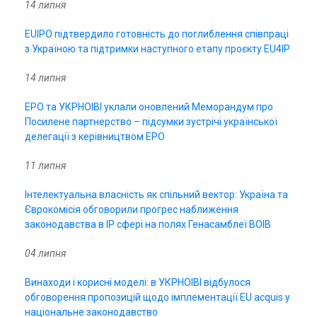
14 липня
EUIPO підтвердило готовність до поглиблення співпраці
з Україною та підтримки наступного етапу проєкту EU4IP
14 липня
EPO та УКРНОІВІ уклали оновлений Меморандум про
Посилене партнерство – підсумки зустрічі української
делегації з керівництвом EPO
11 липня
Інтелектуальна власність як спільний вектор: Україна та
Єврокомісія обговорили прогрес наближення
законодавства в IP сфері на полях Генасамблеї ВОІВ
04 липня
Винаходи і корисні моделі: в УКРНОІВІ відбулося
обговорення пропозицій щодо імплементації EU acquis у
національне законодавство