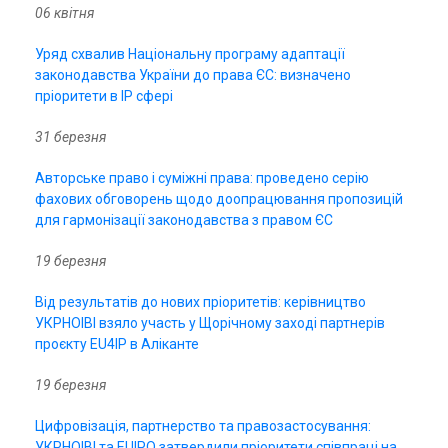
06 квітня
Уряд схвалив Національну програму адаптації
законодавства України до права ЄС: визначено
пріоритети в IP сфері
31 березня
Авторське право і суміжні права: проведено серію
фахових обговорень щодо доопрацювання пропозицій
для гармонізації законодавства з правом ЄС
19 березня
Від результатів до нових пріоритетів: керівництво
УКРНОІВІ взяло участь у Щорічному заході партнерів
проєкту EU4IP в Аліканте
19 березня
Цифровізація, партнерство та правозастосування:
УКРНОІВІ та EUIPO затвердили пріоритети співпраці на