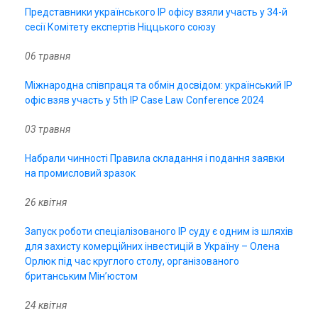
Представники українського IP офісу взяли участь у 34-й
сесії Комітету експертів Ніццького союзу
06 травня
Міжнародна співпраця та обмін досвідом: український IP
офіс взяв участь у 5th IP Case Law Conference 2024
03 травня
Набрали чинності Правила складання і подання заявки
на промисловий зразок
26 квітня
Запуск роботи спеціалізованого ІР суду є одним із шляхів
для захисту комерційних інвестицій в Україну – Олена
Орлюк під час круглого столу, організованого
британським Мін’юстом
24 квітня