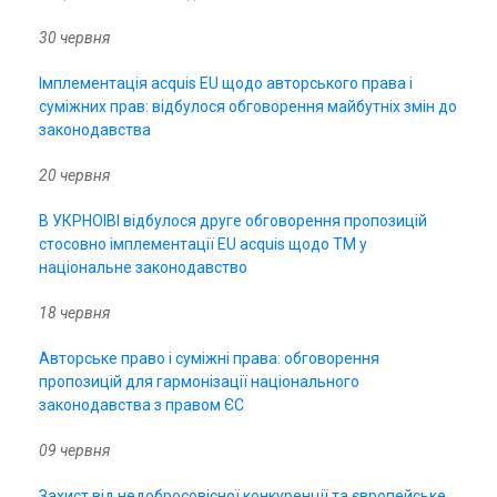
30 червня
Імплементація acquis EU щодо авторського права і
суміжних прав: відбулося обговорення майбутніх змін до
законодавства
20 червня
В УКРНОІВІ відбулося друге обговорення пропозицій
стосовно імплементації EU acquis щодо ТМ у
національне законодавство
18 червня
Авторське право і суміжні права: обговорення
пропозицій для гармонізації національного
законодавства з правом ЄС
09 червня
Захист від недобросовісної конкуренції та європейське