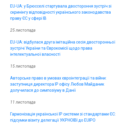
EU-UA: у Брюсселі стартувала двостороння зустріч зі
скринінгу відповідності українського законодавства
праву ЄС у сфері ІВ
25 листопада
EU-UA: відбулася друга імітаційна сесія двосторонньої
зустрічі України та Єврокомісії щодо права
інтелектуальної власності
15 листопада
Авторське право в умовах євроінтеграції та війни:
заступниця директора ІР офісу Любов Майданик
долучилася до симпозіуму в Данії
11 листопада
Гармонізація української IP системи зі стандартами ЄС:
підсумки візиту делегації УКРНОІВІ до EUIPO