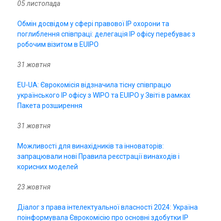
05 листопада
Обмін досвідом у сфері правової ІР охорони та
поглиблення співпраці: делегація IP офісу перебуває з
робочим візитом в EUIPO
31 жовтня
EU-UA: Єврокомісія відзначила тісну співпрацю
українського IP офісу з WIPO та EUIPO у Звіті в рамках
Пакета розширення
31 жовтня
Можливості для винахідників та інноваторів:
запрацювали нові Правила реєстрації винаходів і
корисних моделей
23 жовтня
Діалог з права інтелектуальної власності 2024: Україна
поінформувала Єврокомісію про основні здобутки ІР