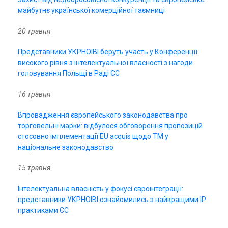
майбутнє української комерційної таємниці
20 травня
Представники УКРНОІВІ беруть участь у Конференції
високого рівня з інтелектуальної власності з нагоди
головування Польщі в Раді ЄС
16 травня
Впровадження європейського законодавства про
торговельні марки: відбулося обговорення пропозицій
стосовно імплементації EU acquis щодо ТМ у
національне законодавство
15 травня
Інтелектуальна власність у фокусі євроінтеграції:
представники УКРНОІВІ ознайомились з найкращими IP
практиками ЄС