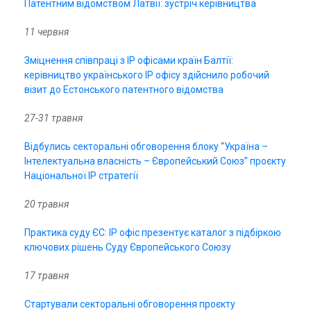
Патентним відомством Латвії: зустріч керівництва
11 червня
Зміцнення співпраці з ІР офісами країн Балтії:
керівництво українського ІР офісу здійснило робочий
візит до Естонського патентного відомства
27-31 травня
Відбулись секторальні обговорення блоку “Україна –
Інтелектуальна власність – Європейський Союз” проєкту
Національної ІР стратегії
20 травня
Практика суду ЄС: IP офіс презентує каталог з підбіркою
ключових рішень Суду Європейського Союзу
17 травня
Стартували секторальні обговорення проєкту