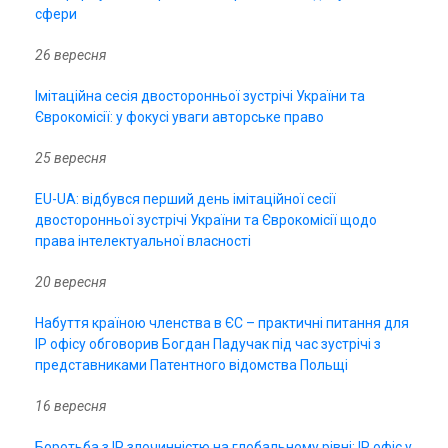
сфери
26 вересня
Імітаційна сесія двосторонньої зустрічі України та
Єврокомісії: у фокусі уваги авторське право
25 вересня
EU-UA: відбувся перший день імітаційної сесії
двосторонньої зустрічі України та Єврокомісії щодо
права інтелектуальної власності
20 вересня
Набуття країною членства в ЄС – практичні питання для
ІР офісу обговорив Богдан Падучак під час зустрічі з
представниками Патентного відомства Польщі
16 вересня
Боротьба з IP злочинністю на глобальному рівні: IP офіс у