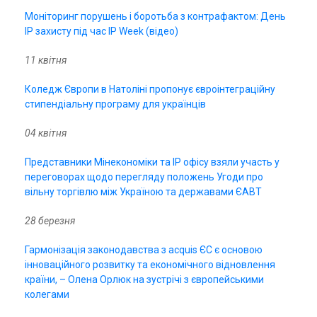
Моніторинг порушень і боротьба з контрафактом: День
IP захисту під час IP Week (відео)
11 квітня
Коледж Європи в Натоліні пропонує євроінтеграційну
стипендіальну програму для українців
04 квітня
Представники Мінекономіки та ІР офісу взяли участь у
переговорах щодо перегляду положень Угоди про
вільну торгівлю між Україною та державами ЄАВТ
28 березня
Гармонізація законодавства з acquis ЄС є основою
інноваційного розвитку та економічного відновлення
країни, – Олена Орлюк на зустрічі з європейськими
колегами