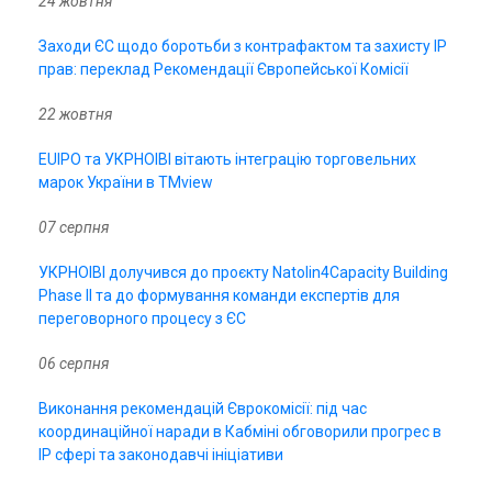
24 жовтня
Заходи ЄС щодо боротьби з контрафактом та захисту IP
прав: переклад Рекомендації Європейської Комісії
22 жовтня
EUIPO та УКРНОІВІ вітають інтеграцію торговельних
марок України в TMview
07 серпня
УКРНОІВІ долучився до проєкту Natolin4Capacity Building
Phase II та до формування команди експертів для
переговорного процесу з ЄС
06 серпня
Виконання рекомендацій Єврокомісії: під час
координаційної наради в Кабміні обговорили прогрес в
IP сфері та законодавчі ініціативи