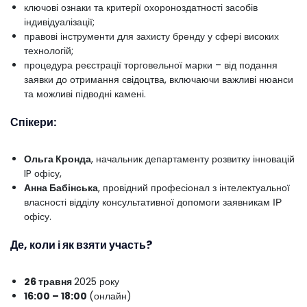
ключові ознаки та критерії охороноздатності засобів
індивідуалізації;
правові інструменти для захисту бренду у сфері високих
технологій;
процедура реєстрації торговельної марки – від подання
заявки до отримання свідоцтва, включаючи важливі нюанси
та можливі підводні камені.
Спікери:
Ольга Кронда
, начальник департаменту розвитку інновацій
IP офісу,
Анна Бабінська
, провідний професіонал з інтелектуальної
власності відділу консультативної допомоги заявникам ІР
офісу.
Де, коли і як взяти участь?
26 травня
2025 року
16:00 – 18:00
(онлайн)