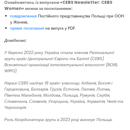
Ознайомитись із випуском «CEBS Newsletter: CEBS
Women» можна за посиланнями:
повідомлення
Постійного представництва Польщі при ООН
у Женеві,
пряме посилання
на випуск у PDF.
Довідково:
У березні 2022 року Україна стала членом Регіональної
групи країн Центральної Європи та Балтії (CEBS)
Всесвітньої організації інтелектуальної власності (ВОІВ,
WIPO).
Наразі CEBS налічує 19 країн-учасниць: Албанія, Боснія і
Герцеговина, Болгарія, Грузія, Естонія, Латвія, Литва,
Північна Македонія, Молдова, Польща, Румунія, Сербія,
Словаччина, Словенія, Угорщина, Україна, Хорватія, Чехія та
Чорногорія.
Роль Координатора групи в 2023 році виконує Польща.