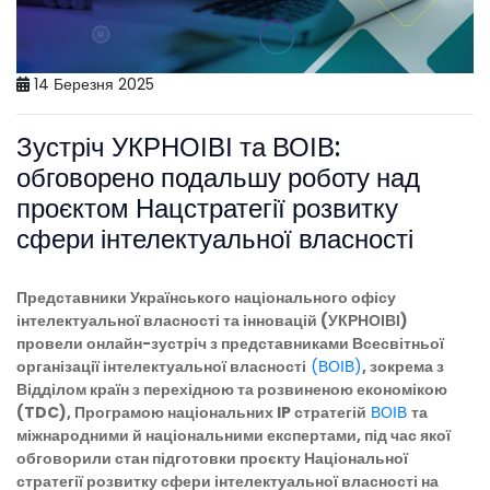
14 Березня 2025
Зустріч УКРНОІВІ та ВОІВ:
обговорено подальшу роботу над
проєктом Нацстратегії розвитку
сфери інтелектуальної власності
Представники Українського національного офісу
інтелектуальної власності та інновацій (УКРНОІВІ)
провели онлайн-зустріч з представниками Всесвітньої
організації інтелектуальної власності
(ВОІВ)
, зокрема з
Відділом країн з перехідною та розвиненою економікою
(TDC), Програмою національних IP стратегій
ВОІВ
та
міжнародними й національними експертами, під час якої
обговорили стан підготовки проєкту Національної
стратегії розвитку сфери інтелектуальної власності на