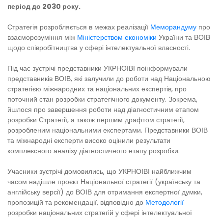
період до 2030 року.
Стратегія розробляється в межах реалізації
Меморандуму
про
взаєморозуміння між
Міністерством економіки
України та ВОІВ
щодо співробітництва у сфері інтелектуальної власності.
Під час зустрічі представники УКРНОІВІ поінформували
представників ВОІВ, які залучили до роботи над Національною
стратегією міжнародних та національних експертів, про
поточний стан розробки стратегічного документу. Зокрема,
йшлося про завершення роботи над діагностичним етапом
розробки Стратегії, а також першим драфтом стратегії,
розробленим національними експертами. Представники ВОІВ
та міжнародні експерти високо оцінили результати
комплексного аналізу діагностичного етапу розробки.
Учасники зустрічі домовились, що УКРНОІВІ найближчим
часом надішле проєкт Національної стратегії (українську та
англійську версії) до ВОІВ для отримання експертної думки,
пропозицій та рекомендації, відповідно до
Методології
розробки національних стратегій у сфері інтелектуальної