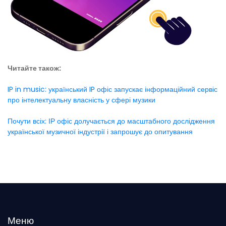
Читайте також:
IP in music: український IP офіс запускає інформаційний сервіс
про інтелектуальну власність у сфері музики
Почути всіх: ІР офіс долучається до масштабного дослідження
української музичної індустрії і запрошує до опитування
Меню