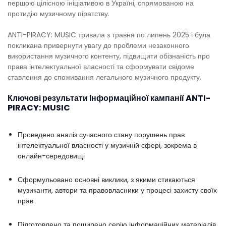
першою цілісною ініціативою в Україні, спрямованою на
протидію музичному піратству.
ANTI-PIRACY: MUSIC тривала з травня по липень 2025 і була
покликана привернути увагу до проблеми незаконного
використання музичного контенту, підвищити обізнаність про
права інтелектуальної власності та сформувати свідоме
ставлення до споживання легального музичного продукту.
Ключові результати Інформаційної кампанії ANTI-
PIRACY: MUSIC
Проведено аналіз сучасного стану порушень прав
інтелектуальної власності у музичній сфері, зокрема в
онлайн-середовищі
Сформульовано основні виклики, з якими стикаються
музиканти, автори та правовласники у процесі захисту своїх
прав
Підготовлено та поширено серію інформаційних матеріалів,