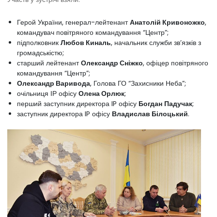
Герой України, генерал-лейтенант
Анатолій Кривоножко
,
командувач повітряного командування “Центр”;
підполковник
Любов Киналь
, начальник служби зв’язків з
громадськістю;
старший лейтенант
Олександр Сніжко
, офіцер повітряного
командування “Центр”;
Олександр Варивода
, Голова ГО “Захисники Неба”;
очільниця ІР офісу
Олена Орлюк
;
перший заступник директора IP офісу
Богдан
Падучак
;
заступник директора IP офісу
Владислав Білоцький
.