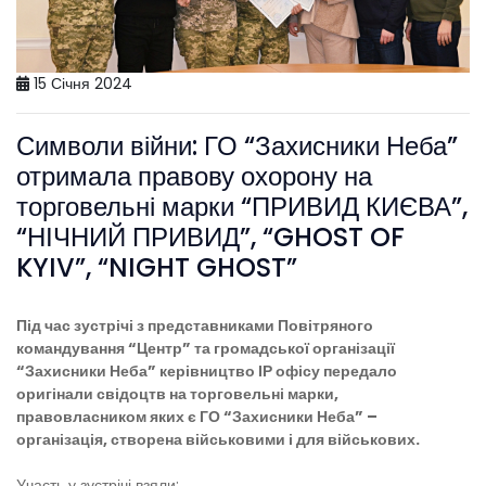
15 Січня 2024
Символи війни: ГО “Захисники Неба”
отримала правову охорону на
торговельні марки “ПРИВИД КИЄВА”,
“НІЧНИЙ ПРИВИД”, “GHOST OF
KYIV”, “NIGHT GHOST”
Під час зустрічі з представниками Повітряного
командування “Центр” та громадської організації
“Захисники Неба” керівництво ІР офісу передало
оригінали свідоцтв на торговельні марки,
правовласником яких є ГО “Захисники Неба” –
організація, створена військовими і для військових.
Участь у зустрічі взяли: