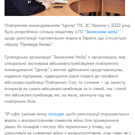
Повітряним командуванням “Центр” ПС ЗС України у 2022 році
було розроблено спільну ініціативу з ГО
“Захисники неба”
щодо реєстрації торговельних марок в Україні, що стосується
образу “Привида Києва”.
Громадська організація “Захисники Неба” є організацією, яка
спеціально заснована військовослужбовцями повітряного
командування “Центр” з метою здійснення представництва,
надання підтримки, підвищення рівня поваги до професії
військовослужбовця Повітряних Сил, та головне – це захисту
інтересів як самих військовослужбовців та їх сімей, так і сімей
тих військовослужбовців, які, на жаль, загинули під час
повітряних боїв.
“ІР офіс зайняв чітку
позицію
щодо реєстрації торговельних
марок з використанням символів війни для привернення
уваги до товарів і послуг. Ми переконані у тому, що
спекуляція на символах війни є неприпустимою, так само як і