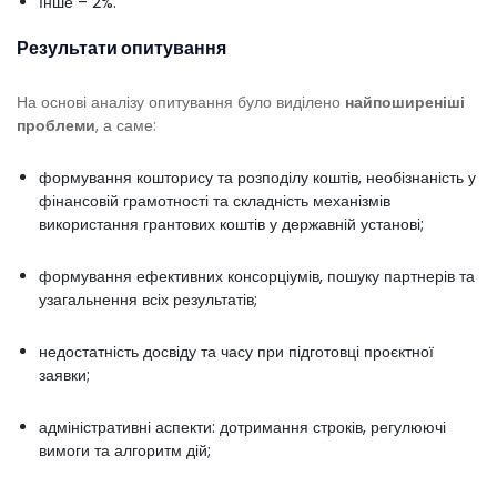
Інше – 2%.
Результати опитування
На основі аналізу опитування було виділено
найпоширеніші
проблеми
, а саме:
формування кошторису та розподілу коштів, необізнаність у
фінансовій грамотності та складність механізмів
використання грантових коштів у державній установі;
формування ефективних консорціумів, пошуку партнерів та
узагальнення всіх результатів;
недостатність досвіду та часу при підготовці проєктної
заявки;
адміністративні аспекти: дотримання строків, регулюючі
вимоги та алгоритм дій;