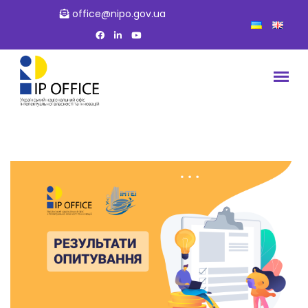
office@nipo.gov.ua