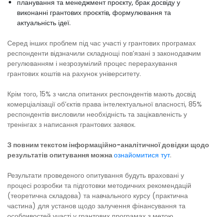
планування та менеджмент проєкту, брак досвіду у
виконанні грантових проєктів, формулювання та
актуальність ідеї.
Серед інших проблем під час участі у грантових програмах
респонденти відзначили складнощі пов’язані з законодавчим
регулюванням і незрозумілий процес перерахування
грантових коштів на рахунок університету.
Крім того, 15% з числа опитаних респондентів мають досвід
комерціалізації об’єктів права інтелектуальної власності, 85%
респондентів висловили необхідність та зацікавленість у
тренінгах з написання грантових заявок.
З повним текстом інформаційно-аналітичної довідки щодо
результатів опитування можна
ознайомитися тут
.
Результати проведеного опитування будуть враховані у
процесі розробки та підготовки методичних рекомендацій
(теоретична складова) та навчального курсу (практична
частина) для установ щодо залучення фінансування та
особливостей участі у грантових програмах з метою