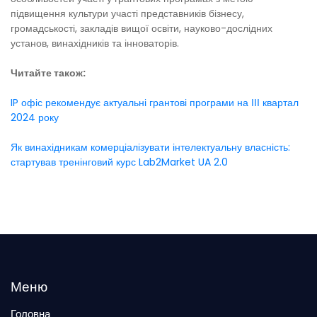
підвищення культури участі представників бізнесу,
громадськості, закладів вищої освіти, науково-дослідних
установ, винахідників та інноваторів.
Читайте також:
IP офіс рекомендує актуальні грантові програми на ІІІ квартал
2024 року
Як винахідникам комерціалізувати інтелектуальну власність:
стартував тренінговий курс Lab2Market UA 2.0
Меню
Головна