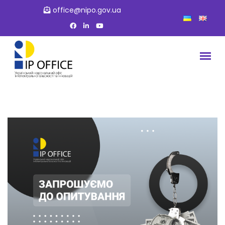
office@nipo.gov.ua