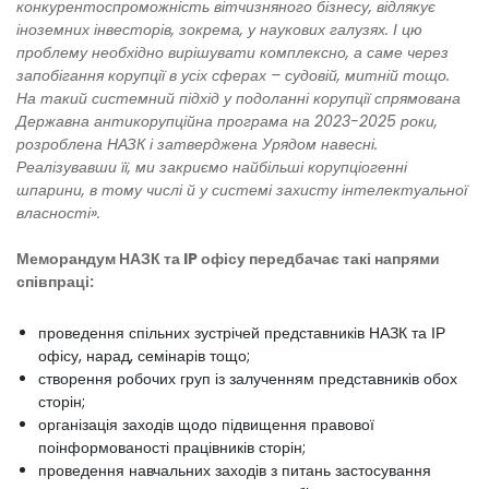
конкурентоспроможність вітчизняного бізнесу, відлякує
іноземних інвесторів, зокрема, у наукових галузях. І цю
проблему необхідно вирішувати комплексно, а саме через
запобігання корупції в усіх сферах – судовій, митній тощо.
На такий системний підхід у подоланні корупції спрямована
Державна антикорупційна програма на 2023-2025 роки,
розроблена НАЗК і затверджена Урядом навесні.
Реалізувавши її, ми закриємо найбільші корупціогенні
шпарини, в тому числі й у системі захисту інтелектуальної
власності».
Меморандум НАЗК та IP офісу передбачає такі напрями
співпраці:
проведення спільних зустрічей представників НАЗК та ІР
офісу, нарад, семінарів тощо;
створення робочих груп із залученням представників обох
сторін;
організація заходів щодо підвищення правової
поінформованості працівників сторін;
проведення навчальних заходів з питань застосування