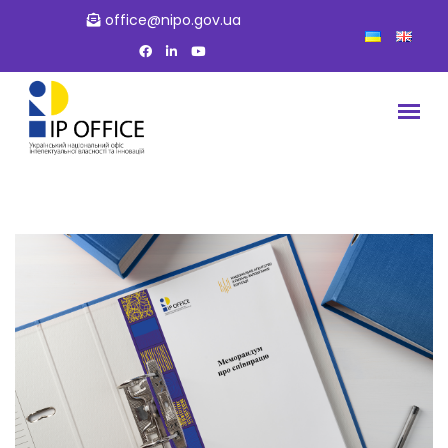
office@nipo.gov.ua