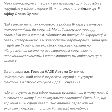
Мета меморандуму – ефективна взаємодія для боротьби з
корупцією у сфері охорони ІВ, – наголосила
очільниця ІР
офісу Олена Орлюк
:
“Від самого початку ключовою в роботі ІР офісу є нульова
толерантність до корупції. Ми забезпечуємо прозору
взаємодію своїх систем, відкриваємо доступ до інформації в
базах, співпрацюємо з міжнародними партнерами. Наша ціль
– щоб ані Україна, ані українські державні органи чи
підприємства ніколи не асоціювались з корупцією чи
незаконними схемами. І систематично ми втілюємо це в
життя
”.
За словами
в.о. Голови НАЗК Артема Ситника
,
найефективніший спосіб подолати корупцію – усунути
фактори, які створюють умови для її існування.
«Це стосується усіх сфер життя суспільства, в тому числі й
системи захисту інтелектуальної власності. Очевидно, що
корупція в цій сфері негативно впливає передусім на
економіку держави – сприяє її тінізації, послаблює