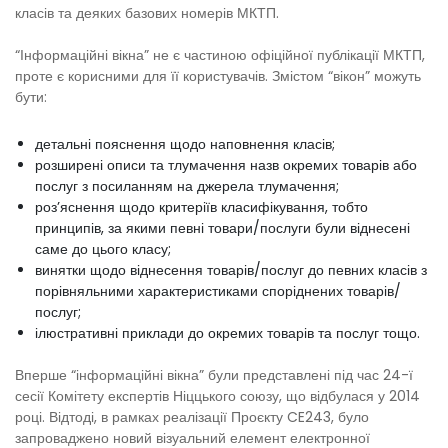
класів та деяких базових номерів МКТП.
“Інформаційні вікна” не є частиною офіційної публікації МКТП,
проте є корисними для її користувачів. Змістом “вікон” можуть
бути:
детальні пояснення щодо наповнення класів;
розширені описи та тлумачення назв окремих товарів або
послуг з посиланням на джерела тлумачення;
роз’яснення щодо критеріїв класифікування, тобто
принципів, за якими певні товари/послуги були віднесені
саме до цього класу;
винятки щодо віднесення товарів/послуг до певних класів з
порівняльними характеристиками споріднених товарів/
послуг;
ілюстративні приклади до окремих товарів та послуг тощо.
Вперше “інформаційні вікна” були представлені під час 24-ї
сесії Комітету експертів Ніццького союзу, що відбулася у 2014
році. Відтоді, в рамках реалізації Проєкту CE243, було
запроваджено новий візуальний елемент електронної