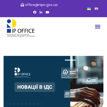
office@nipo.gov.ua