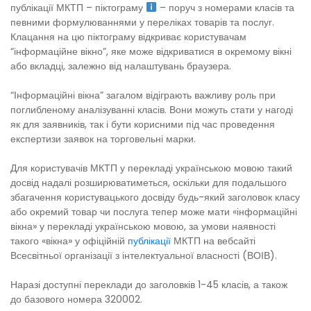
публікації МКТП – піктограму
– поруч з номерами класів та
певними формулюваннями у переліках товарів та послуг.
Клацання на цю піктограму відкриває користувачам
“інформаційне вікно”, яке може відкриватися в окремому вікні
або вкладці, залежно від налаштувань браузера.
“Інформаційні вікна” загалом відіграють важливу роль при
поглибленому аналізуванні класів. Вони можуть стати у нагоді
як для заявників, так і бути корисними під час проведення
експертизи заявок на торговельні марки.
Для користувачів МКТП у перекладі українською мовою такий
досвід надалі розширюватиметься, оскільки для подальшого
збагачення користувацького досвіду будь-який заголовок класу
або окремий товар чи послуга тепер може мати «інформаційні
вікна» у перекладі українською мовою, за умови наявності
такого «вікна» у офіційній
публікації
МКТП на вебсайті
Всесвітньої організації з інтелектуальної власності (ВОІВ).
Наразі доступні переклади до заголовків 1-45 класів, а також
до базового номера 320002.