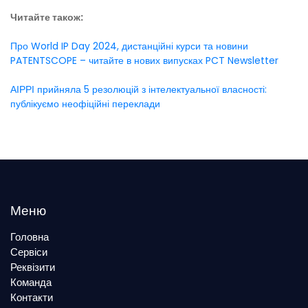
Читайте також:
Про World IP Day 2024, дистанційні курси та новини
PATENTSCOPE – читайте в нових випусках PCT Newsletter
АІРРІ прийняла 5 резолюцій з інтелектуальної власності:
публікуємо неофіційні переклади
Меню
Головна
Сервіси
Реквізити
Команда
Контакти