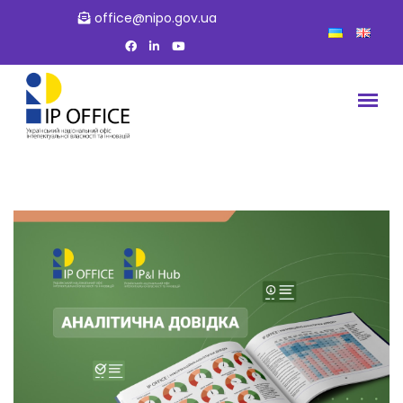
office@nipo.gov.ua