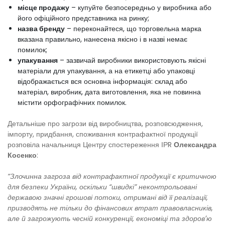
місце продажу
– купуйте безпосередньо у виробника або
його офіційного представника на ринку;
назва бренду
– переконайтеся, що торговельна марка
вказана правильно, нанесена якісно і в назві немає
помилок;
упакування
– зазвичай виробники використовують якісні
матеріали для упакування, а на етикетці або упаковці
відображається вся основна інформація: склад або
матеріал, виробник, дата виготовлення, яка не повинна
містити орфографічних помилок.
Детальніше про загрози від виробництва, розповсюдження,
імпорту, придбання, споживання контрафактної продукції
розповіла начальниця Центру спостереження ІРR
Олександра
Косенко
:
“Злочинна загроза від контрафактної продукції є критичною
для безпеки України, оскільки “швидкі” неконтрольовані
державою значні грошові потоки, отримані від її реалізації,
призводять не тільки до фінансових втрат правовласників,
але й загрожують чесній конкуренції, економіці та здоровʼю