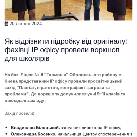
20 Лютого 2024
Як відрізнити підробку від оригіналу:
фахівці IP офісу провели воркшоп
для школярів
На базі Ліцею № 9 “Гармонія” Оболонського району м.
Києва представники ІР офісу провели просвітницький
захід “Плагіат, піратство, контрафакт: загрози та
проблеми”. До воркшопу долучилися учні 9-11 класів та
викладачі закладу.
Захід провели:
Владислав Білоцький,
заступник директора ІР офісу;
Олександра Косенко,
начальниця Центру спостереження з