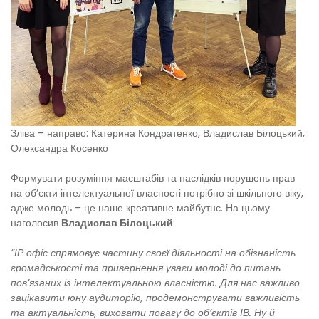
Зліва – направо: Катерина Кондратенко, Владислав Білоцький,
Олександра Косенко
Формувати розуміння масштабів та наслідків порушень прав
на об’єкти інтелектуальної власності потрібно зі шкільного віку,
адже молодь – це наше креативне майбутнє. На цьому
наголосив
Владислав Білоцький
:
“ІР офіс спрямовує частину своєї діяльності на обізнаність
громадськості та привернення уваги молоді до питань
пов’язаних із інтелектуальною власністю. Для нас важливо
зацікавити юну аудиторію, продемонструвати важливість
та актуальність, виховати повагу до об’єктів ІВ. Ну й