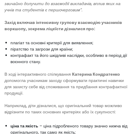
звичайно долучити до взаємодії викладачів, вплив яких на
учнів та студентів є першочерговим”.
Захід включав інтенсивну групову взаємодію учасників
воркшопу, зокрема ліцеїсти дізналися про:
плагіат та основні критерії для виявлення;
піратство та загрози для країни;
контрафакт та його шкідливі наслідки, особливо в період дії
воєнного стану.
В ході інтерактивного спілкування
Катерина Кондратенко
допомогла учасникам заходу сформувати практичні навички
для захисту себе від споживання та придбання контрафактної
продукції.
Наприклад, діти дізналися, що оригінальний товар можливо
відрізнити по таких основних критеріях або їх сукупності:
ціна та якість
– ціна підробленого товару значно нижча від
оригінального, так само як якість;