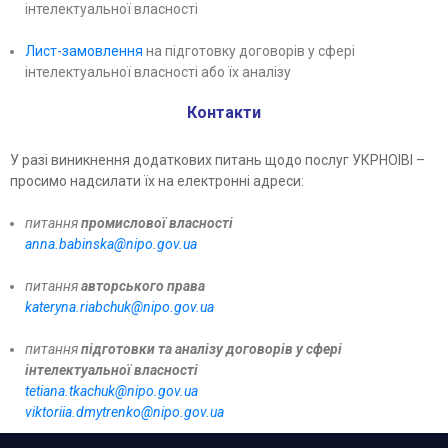
інтелектуальної власності
Лист-замовлення
на підготовку договорів у сфері
інтелектуальної власності або їх аналізу
Контакти
У разі виникнення додаткових питань щодо послуг УКРНОІВІ –
просимо надсилати їх на електронні адреси:
питання
промислової власності
anna.babinska@nipo.gov.ua
питання
авторського права
kateryna.riabchuk@nipo.gov.ua
питання
підготовки та аналізу договорів у сфері
інтелектуальної власності
tetiana.tkachuk@nipo.gov.ua
viktoriia.dmytrenko@nipo.gov.ua