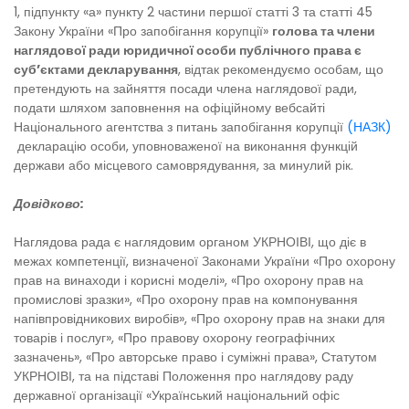
1, підпункту «а» пункту 2 частини першої статті 3 та статті 45
Закону України «Про запобігання корупції»
голова та члени
наглядової ради
юридичної особи публічного права є
суб’єктами декларування
, відтак рекомендуємо особам, що
претендують на зайняття посади члена наглядової ради,
подати шляхом заповнення на офіційному вебсайті
Національного агентства з питань запобігання корупції
(НАЗК)
декларацію особи, уповноваженої на виконання функцій
держави або місцевого самоврядування, за минулий рік.
Довідково:
Наглядова рада є наглядовим органом УКРНОІВІ, що діє в
межах компетенції, визначеної Законами України «Про охорону
прав на винаходи і корисні моделі», «Про охорону прав на
промислові зразки», «Про охорону прав на компонування
напівпровідникових виробів», «Про охорону прав на знаки для
товарів і послуг», «Про правову охорону географічних
зазначень», «Про авторське право і суміжні права», Статутом
УКРНОІВІ, та на підставі Положення про наглядову раду
державної організації «Український національний офіс