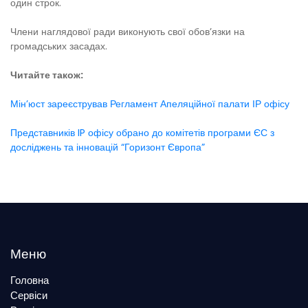
один строк.
Члени наглядової ради виконують свої обов’язки на
громадських засадах.
Читайте також:
Мін’юст зареєстрував Регламент Апеляційної палати ІР офісу
Представників IP офісу обрано до комітетів програми ЄС з
досліджень та інновацій “Горизонт Європа”
Меню
Головна
Сервіси