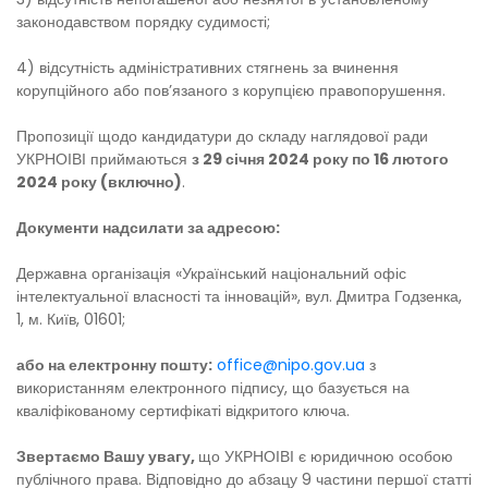
законодавством порядку судимості;
4) відсутність адміністративних стягнень за вчинення
корупційного або пов’язаного з корупцією правопорушення.
Пропозиції щодо кандидатури до складу наглядової ради
УКРНОІВІ приймаються
з 29 січня 2024 року по 16 лютого
2024 року (включно)
.
Документи надсилати за адресою:
Державна організація «Український національний офіс
інтелектуальної власності та інновацій», вул. Дмитра Годзенка,
1, м. Київ, 01601;
або на електронну пошту:
office@nipo.gov.ua
з
використанням електронного підпису, що базується на
кваліфікованому сертифікаті відкритого ключа.
Звертаємо Вашу увагу,
що УКРНОІВІ є юридичною особою
публічного права. Відповідно до абзацу 9 частини першої статті