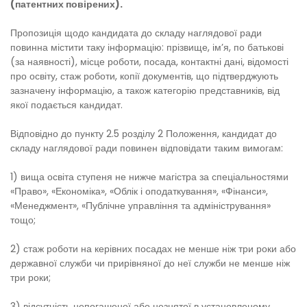
(патентних повірених).
Пропозиція щодо кандидата до складу наглядової ради
повинна містити таку інформацію: прізвище, ім’я, по батькові
(за наявності), місце роботи, посада, контактні дані, відомості
про освіту, стаж роботи, копії документів, що підтверджують
зазначену інформацію, а також категорію представників, від
якої подається кандидат.
Відповідно до пункту 2.5 розділу 2 Положення, кандидат до
складу наглядової ради повинен відповідати таким вимогам:
1) вища освіта ступеня не нижче магістра за спеціальностями
«Право», «Економіка», «Облік і оподаткування», «Фінанси»,
«Менеджмент», «Публічне управління та адміністрування»
тощо;
2) стаж роботи на керівних посадах не менше ніж три роки або
державної служби чи прирівняної до неї служби не менше ніж
три роки;
3) відсутність непогашеної або незнятої в установленому