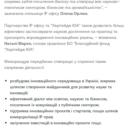
зокрема задля посилення діалогу та співпраці між науково-
технічним сектором, бізнесом та громадськістю”,
–
зазначила очільниця IP офісу
Олена Орлюк
.
Партнерство IP офісу та “Херітейдж ЮА” також дозволить більш
ефективно застосовувати наукові досягнення на практиці та
прискорить впровадження інноваційних рішень, – впевнена
Наталі Марен
, голова правління БО “Благодійний фонд
“Херітейдж ЮА”.
Меморандум передбачає співпрацю у сприянні таким
напрямам діяльності:
розбудова інноваційного середовища в Україні, зокрема
шляхом створення майданчиків для розвитку науки та
інновацій;
ефективний діалог між освітою, наукою та бізнесом,
посилення їх комунікацій з публічним сектором;
підтримка інноваційних проєктів і стартапів, пошук шляхів
комерціалізації IP прав;
залучення інвестицій в інноваційні проєкти тощо.