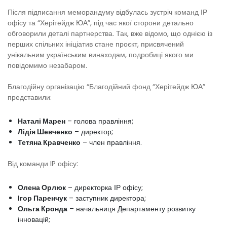
Після підписання меморандуму відбулась зустріч команд ІР
офісу та “Херітейдж ЮА”, під час якої сторони детально
обговорили деталі партнерства. Так, вже відомо, що однією із
перших спільних ініціатив стане проєкт, присвячений
унікальним українським винаходам, подробиці якого ми
повідомимо незабаром.
Благодійну організацію “Благодійний фонд “Херітейдж ЮА”
представили:
Наталі Марен
– голова правління;
Лідія Шевченко
– директор;
Тетяна Кравченко
– член правління.
Від команди IP офісу:
Олена Орлюк
– директорка ІР офісу;
Ігор Паренчук
– заступник директора;
Ольга Кронда
– начальниця Департаменту розвитку
інновацій;