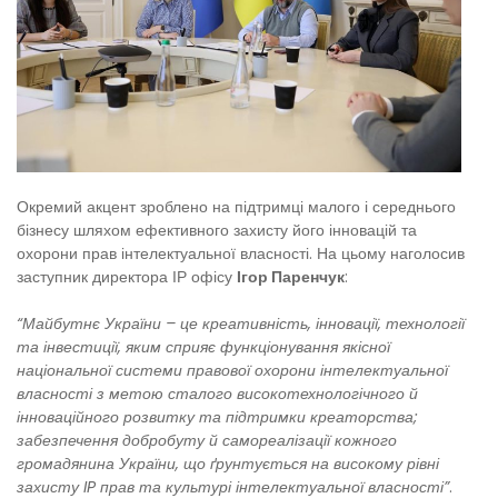
Окремий акцент зроблено на підтримці малого і середнього
бізнесу шляхом ефективного захисту його інновацій та
охорони прав інтелектуальної власності. На цьому наголосив
заступник директора ІР офісу
Ігор Паренчук
:
“Майбутнє України – це креативність, інновації, технології
та інвестиції, яким сприяє функціонування якісної
національної системи правової охорони інтелектуальної
власності з метою сталого високотехнологічного й
інноваційного розвитку та підтримки креаторства;
забезпечення добробуту й самореалізації кожного
громадянина України, що ґрунтується на високому рівні
захисту IP прав та культурі інтелектуальної власності”
.