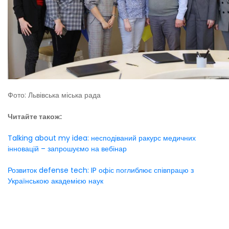
Фото: Львівська міська рада
Читайте також:
Talking about my idea: несподіваний ракурс медичних
інновацій – запрошуємо на вебінар
Розвиток defense tech: IP офіс поглиблює співпрацю з
Українською академією наук