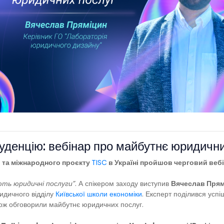
уденцію: вебінар про майбутнє юридични
b
та міжнародного проєкту
TISC
в Україні пройшов черговий вебі
ють юридичні послуги”
. А спікером заходу виступив
Вячеслав Прям
идичного відділу
Київської школи економіки
. Експерт поділився усп
кож обговорили майбутнє юридичних послуг.