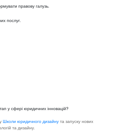
ормувати правову галузь.
их послуг.
ртап у сфері юридичних інновацій?
ту
Школи юридичного дизайну
та запуску нових
логій та дизайну.