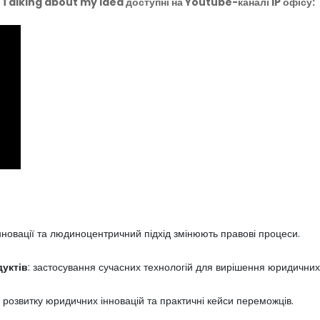
ї Talking about my idea доступні на Youtube-каналі IP офісу:
інновації та людиноцентричний підхід змінюють правові процеси.
дуктів
: застосування сучасних технологій для вирішення юридичних
и розвитку юридичних інновацій та практичні кейси переможців.