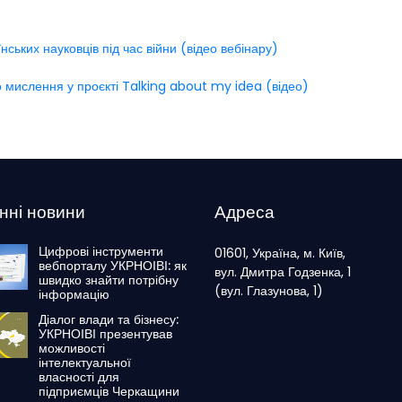
ських науковців під час війни (відео вебінару)
о мислення у проєкті Talking about my idea (відео)
нні новини
Адреса
Цифрові інструменти
01601, Україна, м. Київ,
вебпорталу УКРНОІВІ: як
вул. Дмитра Годзенка, 1
швидко знайти потрібну
(вул. Глазунова, 1)
інформацію
Діалог влади та бізнесу:
УКРНОІВІ презентував
можливості
інтелектуальної
власності для
підприємців Черкащини