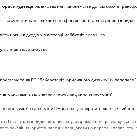
ї юриспруденції
: як інноваційні підприємства допомагають трансф
ові інструменти для підвищення ефективності та доступності юридичн
вість нових підходів у підготовці майбутніх правників.
 та плани на майбутнє
 програму та як ГО “Лабораторія юридичного дизайну” їх подолала?
ктів юристами з залученням інформаційних технологій?
ристи самі, без допомоги IT-фахівців, створити технологічний ста
ів Лабораторії юридичного дизайну, зокрема щодо розвитку проєк
ого покоління юристів, здатних працювати на перетині права, техно