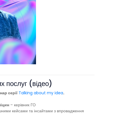
х послуг (відео)
нар серії
Talking about my idea
.
іцин
– керівник ГО
ішними кейсами та інсайтами з впровадження