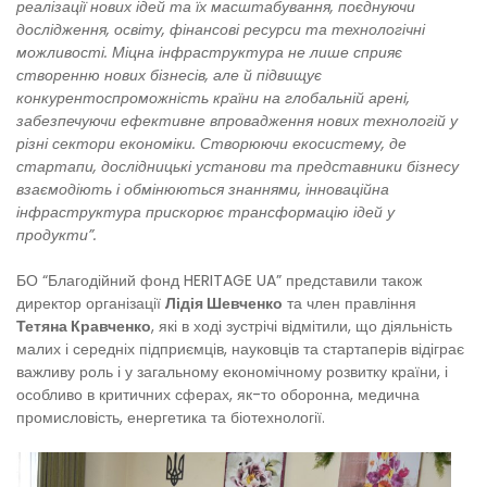
реалізації нових ідей та їх масштабування, поєднуючи
дослідження, освіту, фінансові ресурси та технологічні
можливості. Міцна інфраструктура не лише сприяє
створенню нових бізнесів, але й підвищує
конкурентоспроможність країни на глобальній арені,
забезпечуючи ефективне впровадження нових технологій у
різні сектори економіки. Створюючи екосистему, де
стартапи, дослідницькі установи та представники бізнесу
взаємодіють і обмінюються знаннями, інноваційна
інфраструктура прискорює трансформацію ідей у
продукти”.
БО “Благодійний фонд HERITAGE UA” представили також
директор організації
Лідія Шевченко
та член правління
Тетяна Кравченко
, які в ході зустрічі відмітили, що діяльність
малих і середніх підприємців, науковців та стартаперів відіграє
важливу роль і у загальному економічному розвитку країни, і
особливо в критичних сферах, як-то оборонна, медична
промисловість, енергетика та біотехнології.