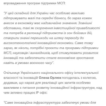
впровадження програм підтримки МСП:
“У цей складний для України час особливо важливо
підтримувати малі та середні бізнеси, бо зараз кожен
внесок в економіку має надзвичайне значення. Зовнішні
обставини, такі як скорочення інвестиційної привабливості
та потреба в релокації підприємств із зон бойових дій,
створили значні перешкоди на шляху переходу до
високотехнологічної інноваційної економіки. Саме тому
зараз, як ніколи, потрібні проєкти та програми підтримки
МСП, науковців і винахідників, щоб стимулювати розвиток
інновацій та забезпечити стале економічне зростання
навіть в умовах воєнного часу”
.
Очільниця Українського національного офісу інтелектуальної
власності та інновацій
Олена Орлюк
погодилась з колегою,
додавши, що наразі для реалізації цих запитів особливо
важливим є питання розвитку інноваційної інфраструктури, над
чим активно працює IP офіс:
“Саме інноваційна інфраструктура забезпечує умови для