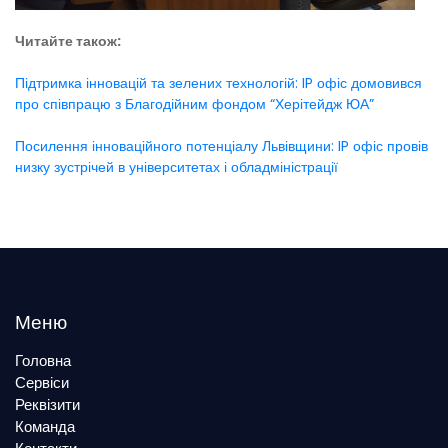
Читайте також:
Підтримка інновацій та зелених технологій: IP офіс домовився
про співпрацю з Благодійним фондом “Херітейдж ЮА”
Посилення інноваційного потенціалу Львівщини: IP офіс провів
низку зустрічей в університетах і обладміністрації
Меню
Головна
Сервіси
Реквізити
Команда