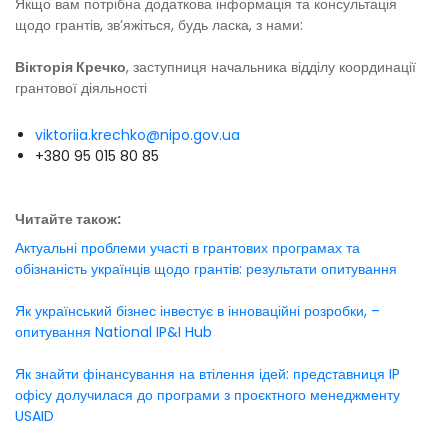
Якщо вам потрібна додаткова інформація та консультація
щодо грантів, зв’яжіться, будь ласка, з нами:
Вікторія Кречко
, заступниця начальника відділу координації
грантової діяльності
viktoriia.krechko@nipo.gov.ua
+380 95 015 80 85
Читайте також:
Актуальні проблеми участі в грантових програмах та
обізнаність українців щодо грантів: результати опитування
Як український бізнес інвестує в інноваційні розробки, –
опитування National IP&I Hub
Як знайти фінансування на втілення ідей: представниця IP
офісу долучилася до програми з проєктного менеджменту
USAID