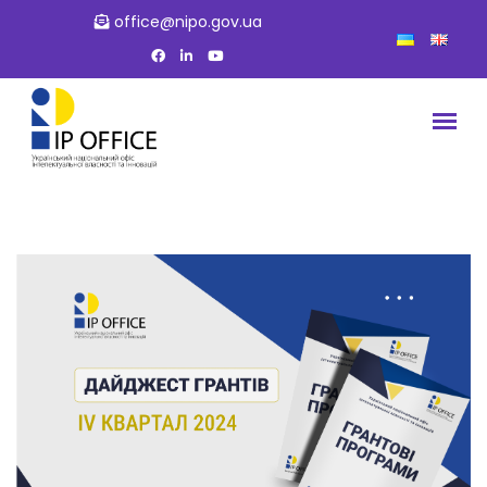
office@nipo.gov.ua