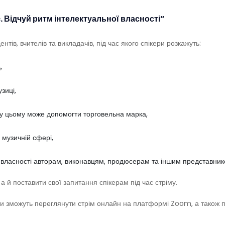
. Відчуй ритм інтелектуальної власності”
тів, вчителів та викладачів, під час якого спікери розкажуть:
,
зиці,
м у цьому може допомогти торговельна марка,
 музичній сфері,
власності авторам, виконавцям, продюсерам та іншим представником
а й поставити свої запитання спікерам під час стріму.
світи зможуть переглянути стрім онлайн на платформі Zoom, а також