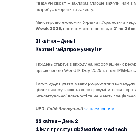
“відЧуй своє”
‒
закликає глибше відчути, чим є 
потребує охорони та захисту.
Міністерство економіки України і Український нац
Week 2025
, протягом якого щодня, з
21 по 26 кв
21 квітня ‒ День 1
Картки і гайд про музику і IP
Тиждень стартує з виходу на інформаційних ресур
присвяченого World IP Day 2025 та темі IP&Music
Також буде презентовано розроблений командо
цікавиться музикою та хоче зрозуміти точки перети
інтелектуальної власності та не мають спеціальної 
UPD:
Гайд доступний
за посиланням
.
22 квітня ‒ День 2
Фінал проєкту Lab2Market MedTech