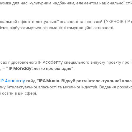
музика для нас: культурним надбанням, елементом національної стійк
іональний офіс інтелектуальної власності та інновацій (УКРНОІВІ/I
ітня
, відбуватимуться різноманітні комунікаційні активності.
сах підготовленого IP Academy спеціального випуску проєкту про 
, –
“IP Monday: легко про складне”
.
ю
IP Academy
гайд
“IP&Music. Відчуй ритм інтелектуальної влас
ну інтелектуальної власності та музичної індустрії. Видання розрахо
освіти в цій сфері.