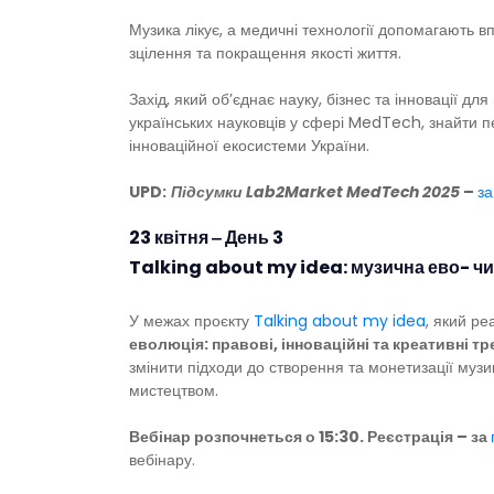
Музика лікує, а медичні технології допомагають в
зцілення та покращення якості життя.
Захід, який об’єднає науку, бізнес та інновації 
українських науковців у сфері MedTech, знайти пе
інноваційної екосистеми України.
UPD:
Підсумки
Lab2Market MedTech 2025
–
з
23 квітня ‒ День 3
Talking about my idea: музична ево- ч
У межах проєкту
Talking about my idea
, який ре
еволюція: правові, інноваційні та креативні т
змінити підходи до створення та монетизації музики
мистецтвом.
Вебінар розпочнеться о 15:30. Реєстрація – за
вебінару.