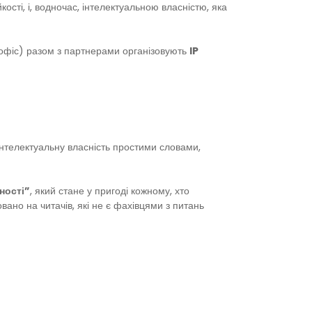
ості, і, водночас, інтелектуальною власністю, яка
P офіс) разом з партнерами організовують
IP
інтелектуальну власність простими словами,
ності”
, який стане у пригоді кожному, хто
вано на читачів, які не є фахівцями з питань