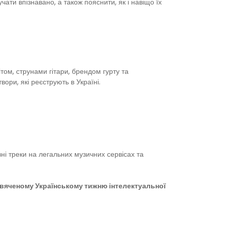
ати впізнавано, а також пояснити, як і навіщо їх
ітом, струнами гітари, брендом гурту та
вори, які реєструють в Україні.
і треки на легальних музичних сервісах та
свяченому Українському тижню інтелектуальної