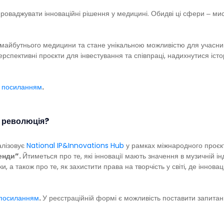
проваджувати інноваційні рішення у медицині. Обидві ці сфери ‒ ми
для майбутнього медицини та стане унікальною можливістю для учасн
рспективні проєкти для інвестування та співпраці, надихнутися істо
а посиланням
.
и революція?
алізовує
National IP&Innovations Hub
у рамках міжнародного проє
ренди”.
Йтиметься про те, які інновації мають значення в музичній інд
, а також про те, як захистити права на творчість у світі, де інновац
посиланням
.
У реєстраційній формі є можливість поставити запитанн