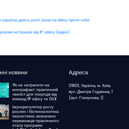
к українці дають росії гроші на війну проти себе
окова інструкція від IP офісу (відео)
нні новини
Адреса
Як не натрапити на
01601, Україна, м. Київ,
контрафакт: практичний
вул. Дмитра Годзенка, 1
чекліст для покупців від
(вул. Глазунова, 1)
команд IP офісу та OLX
Імунорегулятор росту
рослин і біотехнологічна
екосистема: визначено
переможців практичного
етапу програми