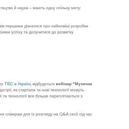
стецтво й наука ‒ мають одну спільну мету:
иків першими дізнатися про найновіші розробки
ріями успіху та долучитися до розвитку
кту
TISC в Україні
, відбудеться
вебінар “Музична
устрії, як стартапи та нові технології можуть
ії та технології все більше переплітаються з
я спікерам для їх розгляду на Q&A сесії під час