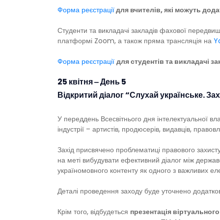
Форма реєстрації
для вчителів, які можуть додат
Студенти та викладачі закладів фахової передвищо
платформі Zoom, а також пряма трансляція на
Y
Форма реєстрації
для студентів та викладачі за
25 квітня ‒ День 5
Відкритий діалог “Слухай українське. За
У переддень Всесвітнього дня інтелектуальної вл
індустрії – артистів, продюсерів, видавців, правовл
Захід присвячено проблематиці правового захисту
на меті вибудувати ефективний діалог між держа
україномовного контенту як одного з важливих еле
Деталі проведення заходу буде уточнено додатко
Крім того, відбудеться
презентація віртуального