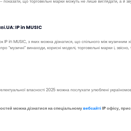
 показати, що торговельні марки можуть не лише виглядати, а й звуч
ві.UA
: IP in MUSIC
к IP in MUSIC, з яких можна дізнатися, що спільного між музичним х
 “музичні” винаходи, корисні моделі, торговельні марки і, звісно, т
електуальної власності 2025 можна послухати улюблені україномовн
ностей можна дізнатися на спеціальному
вебсайті
IP офісу, при