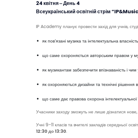
24 квітня ‒ День 4
Всеукраїнський освітній стрім “IP&Music
IP Academy планує провести захід для учнів, студен
як пов’язані музика та інтелектуальна власність
що саме охороняється авторським правом у му
як музикантам забезпечити впізнаваність і чи
як охороняються дизайни та технічні рішення в
що саме дає правова охорона інтелектуальної 
Учасники заходу зможуть не лише дізнатися нове, 
Учні 9–11 класів та вчителі закладів середньої о
12:30 до 13:30
.