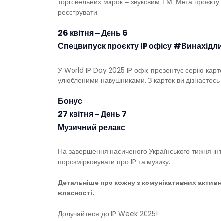
торговельних марок ‒ звуковим ТМ. Мета проєкту ‒
реєструвати.
26 квітня ‒ День 6
Спецвипуск проєкту IP офісу
#Винахідли
У World IP Day 2025 IP офіс презентує серію карто
улюбленими навушниками. З карток ви дізнаєтесь про
Бонус
27 квітня ‒ День 7
Музичний релакс
На завершення насиченого Українського тижня інт
порозмірковувати про IP та музику.
Детальніше про кожну з комунікативних актив
власності.
Долучайтеся до IP Week 2025!