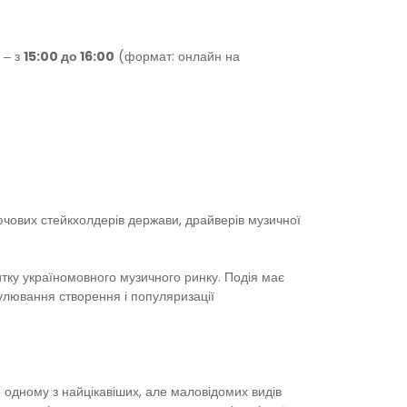
 ‒ з
15:00 до 16:00
(формат: онлайн на
ючових стейкхолдерів держави, драйверів музичної
итку україномовного музичного ринку. Подія має
улювання створення і популяризації
о одному з найцікавіших, але маловідомих видів