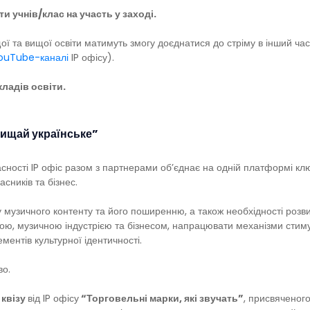
и учнів/клас на участь у заході.
ї та вищої освіти матимуть змогу доєднатися до стріму в інший час
ouTube-каналі
IP офісу).
кладів освіти.
хищай українське”
асності IP офіс разом з партнерами об’єднає на одній платформі кл
асників та бізнес.
 музичного контенту та його поширенню, а також необхідності розв
вою, музичною індустрією та бізнесом, напрацювати механізми стим
ментів культурної ідентичності.
во.
 квізу
від IP офісу
“Торговельні марки, які звучать”
, присвяченог