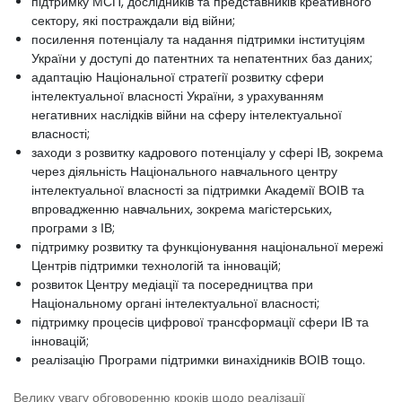
підтримку МСП, дослідників та представників креативного
сектору, які постраждали від війни;
посилення потенціалу та надання підтримки інституціям
України у доступі до патентних та непатентних баз даних;
адаптацію Національної стратегії розвитку сфери
інтелектуальної власності України, з урахуванням
негативних наслідків війни на сферу інтелектуальної
власності;
заходи з розвитку кадрового потенціалу у сфері ІВ, зокрема
через діяльність Національного навчального центру
інтелектуальної власності за підтримки Академії ВОІВ та
впровадженню навчальних, зокрема магістерських,
програми з ІВ;
підтримку розвитку та функціонування національної мережі
Центрів підтримки технологій та інновацій;
розвиток Центру медіації та посередництва при
Національному органі інтелектуальної власності;
підтримку процесів цифрової трансформації сфери ІВ та
інновацій;
реалізацію Програми підтримки винахідників ВОІВ тощо.
Велику увагу обговоренню кроків щодо реалізації