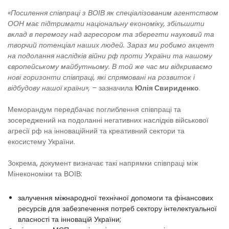
«Посилення співпраці з ВОІВ як спеціалізованим агентством
ООН має підтримати національну економіку, збільшити
вклад в перемогу над агресором та зберегти науковий та
творчий потенціал наших людей. Зараз ми робимо акцент
на подолання наслідків війни рф проти України та нашому
європейському майбутньому. В той же час ми відкриваємо
нові горизонти співпраці, які спрямовані на розвиток і
відбудову нашої країни», –
зазначила
Юлія Свириденко
.
Меморандум передбачає поглиблення співпраці та
зосереджений на подоланні негативних наслідків військової
агресії рф на інноваційний та креативний сектори та
екосистему України.
Зокрема, документ визначає такі напрямки співпраці між
Мінекономіки та ВОІВ:
залучення міжнародної технічної допомоги та фінансових
ресурсів для забезпечення потреб сектору інтелектуальної
власності та інновацій України;