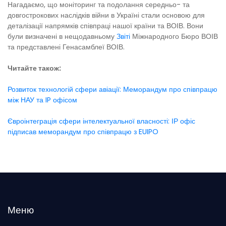
Нагадаємо, що моніторинг та подолання середньо- та
довгострокових наслідків війни в Україні стали основою для
деталізації напрямків співпраці нашої країни та ВОІВ. Вони
були визначені в нещодавньому
Звіті
Міжнародного Бюро ВОІВ
та представлені Генасамблеї ВОІВ.
Читайте також:
Розвиток технологій сфери авіації: Меморандум про співпрацю
між НАУ та IP офісом
Євроінтеграція сфери інтелектуальної власності: ІР офіс
підписав меморандум про співпрацю з EUIPO
Меню