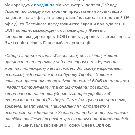
Меморандуму
приділили
під час зустрічі делегації Уряду
України, до складу якої входили представники Українського
національного офісу інтелектуальної власності та інновацій (IP
офісу), та Постійного представництва України при відділенні
ООН та інших міжнародних організаціях у Женеві з
Генеральним директором ВОІВ паном Дареном Тангом під час
64-ї серії засідань Генасамблеї організації.
«Сфера інтелектуальної власності, як і всі інші, мають
працювати на перемогу над агресором та збереження
життя і потенціалу наших людей, допомогу національній
економіці, відновлення та відбудову України. Завдяки
спільним проєктам та технічній допомозі ВОІВ ми плануємо
і надалі підтримувати та стимулювати розвиток
креативного та інноваційного секторів української
економіки та нашої ІР сфери. Саме для цього ми прагнемо,
зокрема, адаптувати Національну ІР-стратегію з
акцентом на відновлення України та подолання негативних
наслідків російської агресії, з урахуванням нашої інтеграції до
ЄС”,
– акцентувала керівниця IP офісу
Олена Орлюк
.