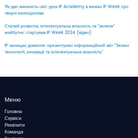
Як ідеї змінюють світ: урок IP Academy в межах IP Week про
творчі екоініціативи
Сталий розвиток, інтелектуальна власність та “зелене”
майбутнє: стартував IP Week 2024 (відео)
IP захищає довкілля: презентуємо інформаційний звіт “Зелені
технології, інновації та інтелектуальна власність”
Меню
Головна
Сервіси
Реквізити
Команда