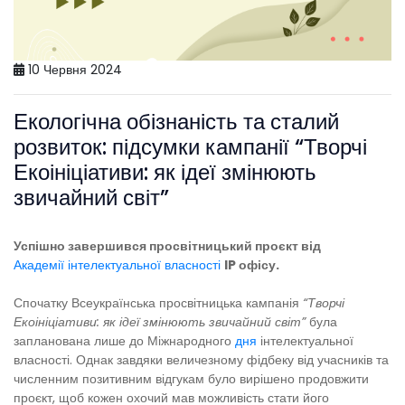
10 Червня 2024
Екологічна обізнаність та сталий
розвиток: підсумки кампанії “Творчі
Екоініціативи: як ідеї змінюють
звичайний світ”
Успішно завершився просвітницький проєкт від
Академії інтелектуальної власності
IP офісу.
Спочатку Всеукраїнська просвітницька кампанія
“Творчі
Екоініціативи: як ідеї змінюють звичайний світ”
була
запланована лише до Міжнародного
дня
інтелектуальної
власності. Однак завдяки величезному фідбеку від учасників та
численним позитивним відгукам було вирішено продовжити
проєкт, щоб кожен охочий мав можливість стати його