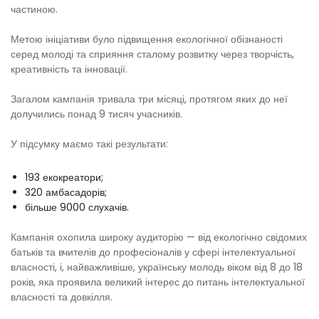
частиною.
Метою ініціативи було підвищення екологічної обізнаності
серед молоді та сприяння сталому розвитку через творчість,
креативність та інновації.
Загалом кампанія тривала три місяці, протягом яких до неї
долучились понад 9 тисяч учасників.
У підсумку маємо такі результати:
193 екокреатори;
320 амбасадорів;
більше 9000 слухачів.
Кампанія охопила широку аудиторію — від екологічно свідомих
батьків та вчителів до професіоналів у сфері інтелектуальної
власності, і, найважливіше, українську молодь віком від 8 до 18
років, яка проявила великий інтерес до питань інтелектуальної
власності та довкілля.