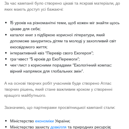
За час кампанії було створено цікаві та яскраві матеріали, до
яких мають доступ усі бажаючі:
15 уроків на різноманітні теми, щоб кожен міг знайти щось
цікаве для себе;
каталог книг з підбіркою корисної літератури, який
допоможе зануритись дітям та молоді у захопливий світ
екосвідомого життя;
інтерактивний квіз “Перевір свого Екогероя”;
гра-квест “5 кроків до ЕкоПеремоги”;
чек-лист з корисними порадами “Екологічний компас:
вірний напрямок для глобальних змін”.
А на основі творчих робіт учасників буде створено Атлас
творчих рішень, який стане важливим кроком у створенні
кращого майбутнього.
Зазначимо, що партнерами просвітницької кампанії стали:
Міністерство
економіки
України;
Міністерство захисту
довкілля
та природних ресурсів;