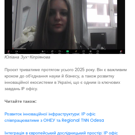
Юліана Зух-Кіпріянова
Проєкт триватиме протягом усього 2025 року. Він є важливим
кроком до об’єднання науки й бізнесу, а також розвитку
інноваційної екосистеми в Україні, що є одним із ключових
завдань IP офісу.
Читайте також:
Розвиток інноваційної інфраструктури: ІР офіс
співпрацюватиме з ОНЕУ та Regional TNN Odesa
Інтеграція в європейський дослідницький простір: ІР офіс