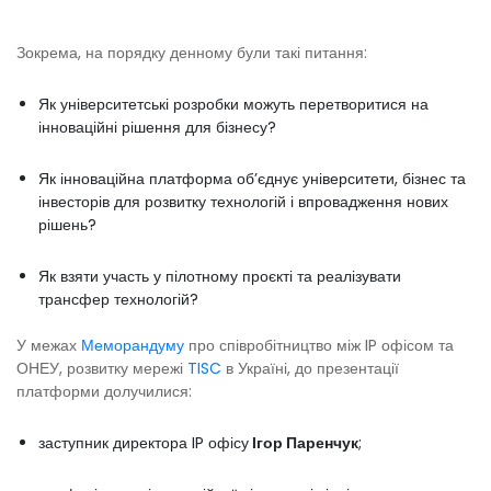
Зокрема, на порядку денному були такі питання:
Як університетські розробки можуть перетворитися на
інноваційні рішення для бізнесу?
Як інноваційна платформа об’єднує університети, бізнес та
інвесторів для розвитку технологій і впровадження нових
рішень?
Як взяти участь у пілотному проєкті та реалізувати
трансфер технологій?
У межах
Меморандуму
про співробітництво між IP офісом та
ОНЕУ, розвитку мережі
TISC
в Україні, до презентації
платформи долучилися:
заступник директора IP офісу
Ігор Паренчук
;