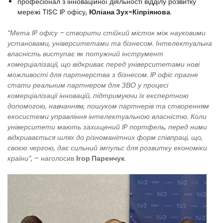
професіонал з інноваційної діяльності відділу розвитку
мережі TISC IP офісу,
Юліана Зух-Кіпріянова
.
“Мета IP офісу – створити стійкий місток між науковими
установами, університетами та бізнесом. Інтелектуальна
власність виступає як потужний інструмент
комерціалізації, що відкриває перед університетами нові
можливості для партнерства з бізнесом. IP офіс прагне
стати реальним партнером для ЗВО у процесі
комерціалізації інновацій, підтримуючи їх експертною
допомогою, навчанням, пошуком партнерів та створенням
екосистеми управління інтелектуальною власністю. Коли
університети мають захищений IP портфель, перед ними
відкривається шлях до різноманітних форм співпраці, що,
своєю чергою, дає сильний імпульс для розвитку економіки
країни”
, – наголосив
Ігор Паренчук
.