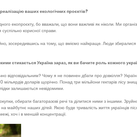
реалізацію ваших екологічних проєктів?
дного екопроєкту, бо вважали, що вони важливі як ніколи. Ми організ
 суспільно корисної справи.
но, зосередившись на тому, що вміємо найкраще. Люди збиралися для
 якими стикається Україна зараз, як ви бачите роль кожного укр
чно відповідальним? Чому я не повинен дбати про довкілля? Україна 
40 мільярдів доларів щорічно. Понад три мільйони гектарів лісу з
аслідки залишаються невідомими.
упки, обирати багаторазові речі та ділитися ними з іншими. Зруйн
 на майбутнє наших дітей. Якою буде тривалість життя українців піс
ежі, хоч і в меншій концентрації.