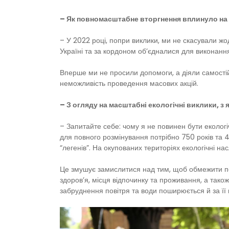
– Як повномасштабне вторгнення вплинуло на 
– У 2022 році, попри виклики, ми не скасували жо
Україні та за кордоном об’єдналися для виконання
Вперше ми не просили допомоги, а діяли самостій
неможливість проведення масових акцій.
– З огляду на масштабні екологічні виклики, з
– Запитайте себе: чому я не повинен бути екологі
для повного розмінування потрібно 750 років та 
“легенів”. На окупованих територіях екологічні н
Це змушує замислитися над тим, щоб обмежити пок
здоров’я, місця відпочинку та проживання, а також
забруднення повітря та води поширюється й за її м