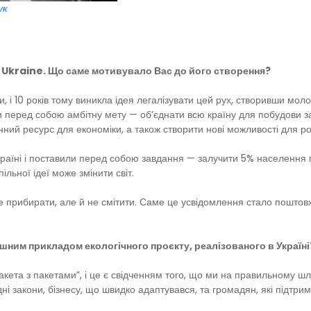
ук
, Ukraine. Що саме мотивувало Вас до його створення?
і 10 років тому виникла ідея легалізувати цей рух, створивши молоді
или перед собою амбітну мету — об’єднати всю країну для побудови 
нний ресурс для економіки, а також створити нові можливості для ро
Україні і поставили перед собою завдання — залучити 5% населення
льної ідеї може змінити світ.
е прибирати, але й не смітити. Саме це усвідомлення стало поштовх
шним прикладом екологічного проєкту, реалізованого в Україні
акета з пакетами”, і це є свідченням того, що ми на правильному ш
ні закони, бізнесу, що швидко адаптувався, та громадян, які підтрим