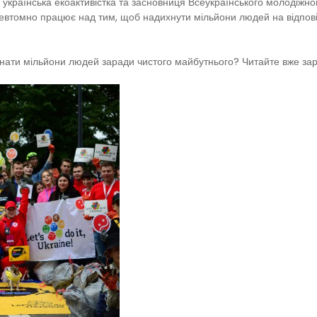
українська екоактивістка та засновниця Всеукраїнського молодіжно
 невтомно працює над тим, щоб надихнути мільйони людей на відп
єднати мільйони людей заради чистого майбутнього? Читайте вже зара