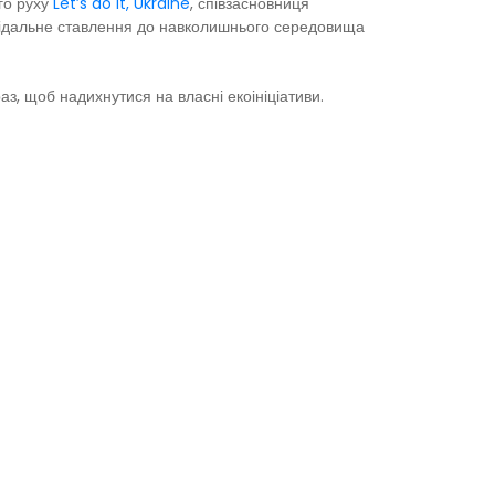
го руху
Let’s do it, Ukraine
, співзасновниця
овідальне ставлення до навколишнього середовища
з, щоб надихнутися на власні екоініціативи.