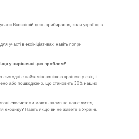
ували Всесвітній день прибирання, коли українці в
 участі в екоініціативах, навіть попри
аїнця у вирішенні цих проблем?
сьогодні є найзамінованішою країною у світі, і
нищено або пошкоджено, що становить 30% наших
овані екосистеми мають вплив на наше життя,
ля екоциду? Навіть якщо ви не живете в Україні,