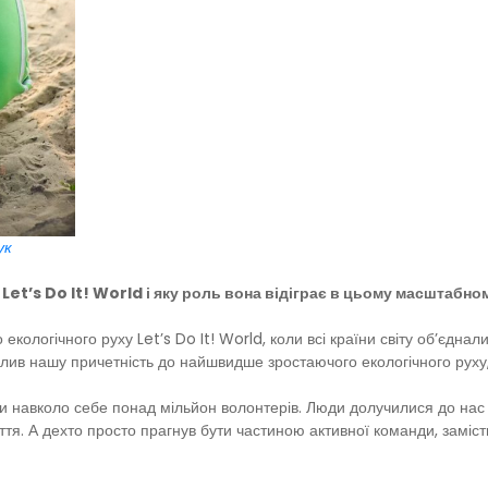
ук
Let’s Do It! World і яку роль вона відіграє в цьому масштабно
екологічного руху Let’s Do It! World, коли всі країни світу об’єдн
в нашу причетність до найшвидше зростаючого екологічного руху, я
ши навколо себе понад мільйон волонтерів. Люди долучилися до нас з
міття. А дехто просто прагнув бути частиною активної команди, заміс