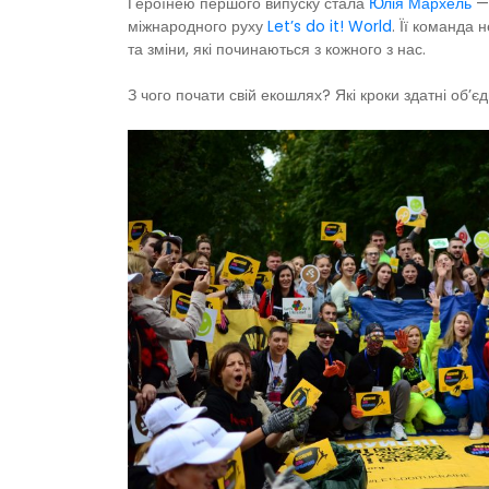
Героїнею першого випуску стала
Юлія Мархель
— 
міжнародного руху
Let’s do it! World
. Її команда
та зміни, які починаються з кожного з нас.
З чого почати свій екошлях? Які кроки здатні об’