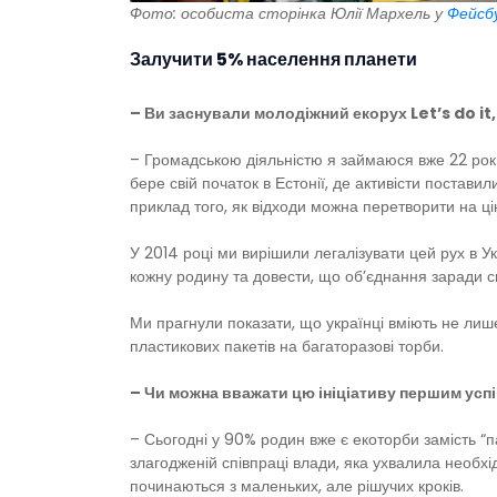
Фото: особиста сторінка Юлії Мархель у
Фейсб
Залучити 5% населення планети
– Ви заснували молодіжний екорух Let’s do it
– Громадською діяльністю я займаюся вже 22 роки, 
бере свій початок в Естонії, де активісти постав
приклад того, як відходи можна перетворити на ці
У 2014 році ми вирішили легалізувати цей рух в 
кожну родину та довести, що об’єднання заради спі
Ми прагнули показати, що українці вміють не лиш
пластикових пакетів на багаторазові торби.
– Чи можна вважати цю ініціативу першим успі
– Сьогодні у 90% родин вже є екоторби замість “п
злагодженій співпраці влади, яка ухвалила необхід
починаються з маленьких, але рішучих кроків.