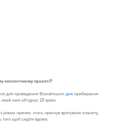
му екологічному проєкті?
алися для проведення Всесвітнього
дня
прибирання.
кий нині об’єднує 211 країн.
 різних причин: хтось прагнув врятувати планету,
ть того щоб сидіти вдома.