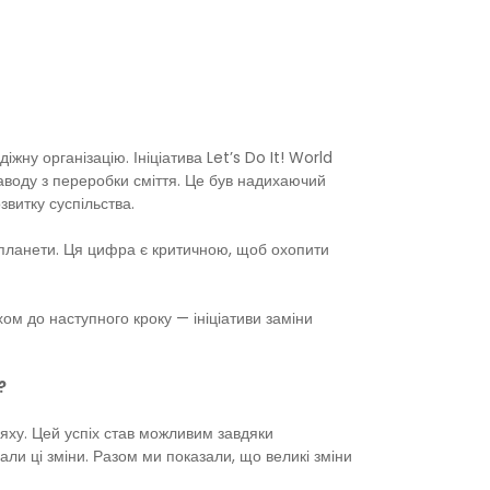
жну організацію. Ініціатива Let’s Do It! World
заводу з переробки сміття. Це був надихаючий
звитку суспільства.
 планети. Ця цифра є критичною, щоб охопити
ом до наступного кроку — ініціативи заміни
?
ляху. Цей успіх став можливим завдяки
али ці зміни. Разом ми показали, що великі зміни