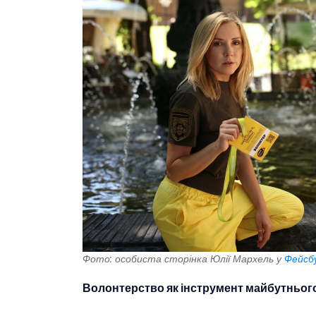
Фото: особиста сторінка Юлії Мархель у
Фейсб
Волонтерство як інструмент майбутньог