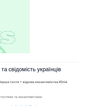
та свідомість українців
Перша гостя – відома екоактивістка Юлія
стостями та екоактивістами.