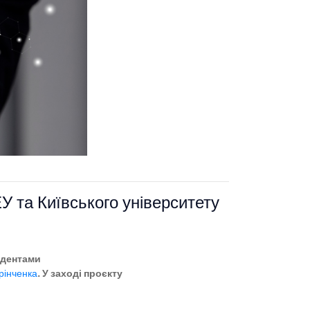
У та Київського університету
удентами
Грінченка
. У заході проєкту