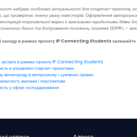
ності набуває особливої актуальності для стартап-проєктів, о
, що привертає значну увагу інвесторів. Оформлення авторських
 реєстрація торговельної марки є важливими юридичними діями д
рсональних даних та дотримання положень, зокрема GDPR
», – за
і заходу в рамках проєкту IP Connecting Students залишайте
 зустрічі в рамках проєкту IP Connecting Students
ість в управлінні стартап-проєктами
у винагороду в авторському і суміжних правах
власності, виклики і перспективи
ність у сфері господарювання
нні новини
Адреса