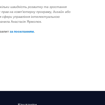
скільки швидкість розвитку та зростання
 прав на комп’ютерну програму, дизайн або
ля сфери управління інтелектуальною
значила Анастасія Ярмолюк.
 запит
за посиланням
.
Контакти