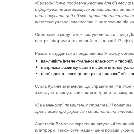
«Сьогодні існує проблема нестачі для бізнесу ф
є формування механізму, який вирішить питання,
реалізовувати цей об’єкт права інтелектуальної
інтелектуальної власності»
, – наголосила під ча
Спікерами заходу також виступили начальниця Деп
центрів підтримки технологій та інновацій IP офіс
Разом зі студентами представники IP офісу обгов
важливість інтелектуальної власності у творчій, 
напрямки розвитку освіти в сфері інтелектуальн
необхідність підвищення рівня правової обізна
Ольга Кулініч зазначила, що управління IP в Укра
захисту інтелектуальних активів країни та викорис
«За наявності правильних стратегій і політики
арені, адже про українські стартапи та інноваці
Анастасія Ярмолюк окреслила актуальні тенденції
платформ. Також були надані цінні поради україн