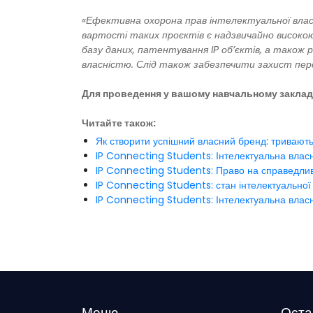
«Ефективна охорона прав інтелектуальної влас
вартості таких проєктів є надзвичайно високою
базу даних, патентування IP об’єктів, а також
власністю. Слід також забезпечити захист пе
Для проведення у вашому навчальному заклад
Читайте також:
Як створити успішний власний бренд: тривають
IP Connecting Students: Інтелектуальна власн
IP Connecting Students: Право на справедлив
IP Connecting Students: стан інтелектуальної 
IP Connecting Students: Інтелектуальна влас
Меню
Оста