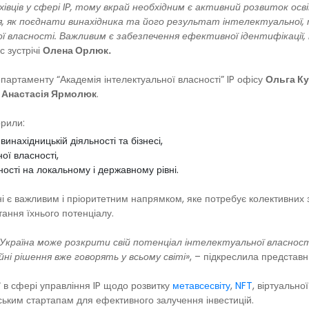
ахівців у сфері IP, тому вкрай необхідним є активний розвиток ос
 як поєднати винахідника та його результат інтелектуальної, тв
 власності. Важливим є забезпечення ефективної ідентифікації, к
с зустрічі
Олена Орлюк.
артаменту “Академія інтелектуальної власності” IP офісу
Ольга Ку
у
Анастасія Ярмолюк
.
орили:
винахідницькій діяльності та бізнесі,
ої власності,
ності на локальному і державному рівні.
їні є важливим і пріоритетним напрямком, яке потребує колективних 
тання їхнього потенціалу.
 Україна може розкрити свій потенціал інтелектуальної власност
йні рішення вже говорять у всьому світі»
, – підкреслила представн
 в сфері управління IP щодо розвитку
метавсесвіту
,
NFT
, віртуально
ським стартапам для ефективного залучення інвестицій.