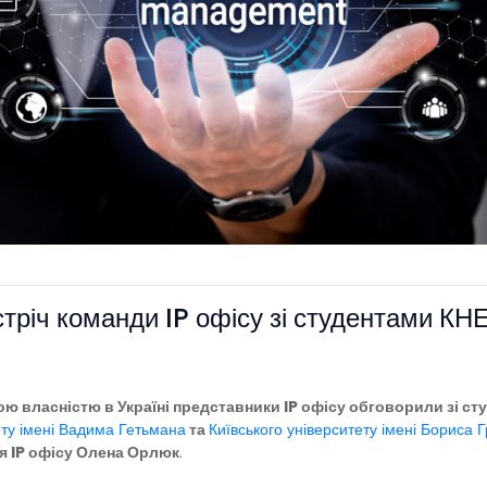
річ команди IP офісу зі студентами КНЕ
ною власністю в Україні представники
IP офісу
обговорили зі ст
ету імені Вадима Гетьмана
та
Київського університету імені Бориса 
я IP офісу Олена Орлюк
.