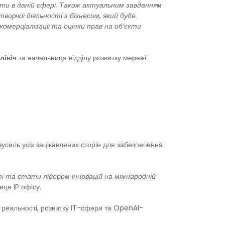
віти в даній сфері. Також актуальним завданням
орчої діяльності з бізнесом, який буде
омерціалізації та оцінки прав на об’єкти
лініч
та начальниця відділу розвитку мережі
зусиль усіх зацікавлених сторін для забезпечення
і та стати лідером інновацій на міжнародній
иця IP офісу.
ї реальності, розвитку IT-сфери та OpenAI-