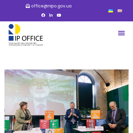
office@nipo.gov.ua