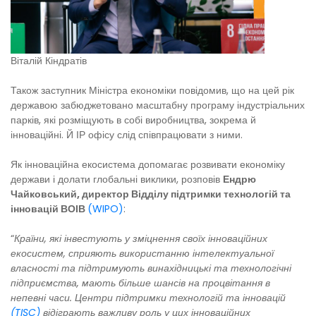
Віталій Кіндратів
Також заступник Міністра економіки повідомив, що на цей рік
державою забюджетовано масштабну програму індустріальних
парків, які розміщують в собі виробництва, зокрема й
інноваційні. Й ІР офісу слід співпрацювати з ними.
Як інноваційна екосистема допомагає розвивати економіку
держави і долати глобальні виклики, розповів
Ендрю
Чайковський, директор Відділу підтримки технологій та
інновацій ВОІВ
(WIPO)
:
“
Країни, які інвестують у зміцнення своїх інноваційних
екосистем, сприяють використанню інтелектуальної
власності та підтримують винахідницькі та технологічні
підприємства, мають більше шансів на процвітання в
непевні часи. Центри підтримки технологій та інновацій
(TISC)
відіграють важливу роль у цих інноваційних