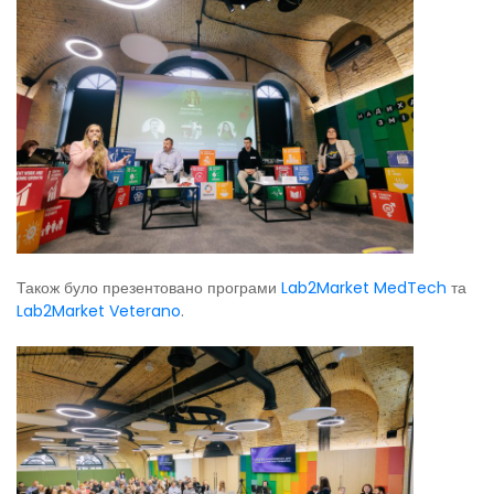
Також було презентовано програми
Lab2Market MedTech
та
Lab2Market Veterano
.