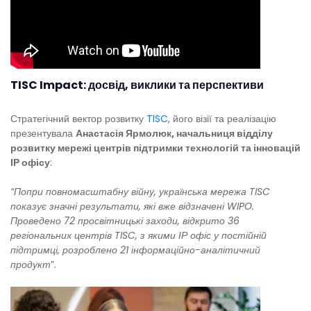
TISC Impact: досвід, виклики та перспективи
Стратегічний вектор розвитку
TISC
, його візії та реалізацію
презентувала
Анастасія Ярмолюк, начальниця відділу
розвитку мережі центрів підтримки технологій та інновацій
ІР офісу
:
“Попри повномасштабну війну, українська мережа TISC
показує значні результати, які вже відзначені WIPO.
Проведено 72 просвітницькі заходи, відкрито 36
регіональних центрів TISC, з якими ІР офіс у постійній
підтримці, розроблено 21 інформаційно-аналітичний
продукт
”.