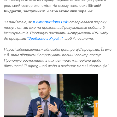
реальний сектор економіки. На цьому наголосив
Віталій
Кіндратів, заступник Міністра економіки України
:
“
Я памʼятаю, як
ІР&Innovations Hub
створювався півроку
тому, і от ми вже на презентації результатів роботи й
інструментів. Пропоную доєднати інструменти ІР&I хабу
до програми
“Зроблено в Україні”
, щоб її посилити.
Наразі відкриваються відповідні центри цієї програми. Їх вже
є 6, там підприємці отримують повний спектр послуг.
Пропоную розмістити в цих центрах матеріали щодо
діяльності ІР офісу, щоб люди в регіонах мали інформацію”.