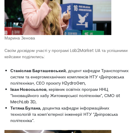
Марина Зенова
Своїм досвідом участі у програмі Lab2Market UA та успішними
кейсами поділились:
Станіслав Барташевський
, доцент кафедри Транспортних
систем та енергомеханічних комплексів НТУ «Дніпровська
політехніка», CEO проєкту H2ydroGen,
Іван Новосьолов
, керівник освітніх програм ННЦ
“Інноваційного хабу Житомирської політехніки”, CMO at
MechLab 3D,
Тетяна Булана
, доцентка кафедри інформаційних
технологій та комп’ютерної інженерії НТУ “Дніпровська
політехніка”.