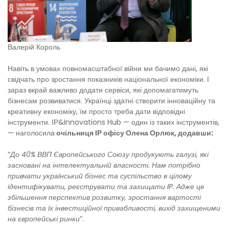
Валерій Король
Навіть в умовах повномасштабної війни ми бачимо дані, які
свідчать про зростання показників національної економіки. І
зараз вкрай важливо додати сервіси, які допомагатимуть
бізнесам розвиватися. Українці здатні створити інноваційну та
креативну економіку, їм просто треба дати відповідні
інструменти. ІР&Innovations Hub — один із таких інструментів,
— наголосила
очільниця ІР офісу Олена Орлюк, додавши:
“
До 40% ВВП Європейського Союзу продукують галузі, які
засновані на інтелектуальній власності. Нам потрібно
привчати український бізнес та суспільство в цілому
ідентифікувати, реєструвати та захищати IP. Адже це
збільшення перспектив розвитку, зростання вартості
бізнесів та їх інвестиційної привабливості, вихід захищеними
на європейські ринки
”.