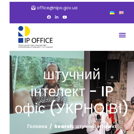
office@nipo.gov.ua
штучний
інтелект - IP
офіс (УКРНОІВІ)
Головна
Search: штучний інтелект